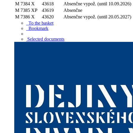
M 7384 X
43618
Absenčne
vypož. (until 10.09.2026)
M 7385 XP
43619
Absenčne
M 7386 X
43620
Absenčne
vypož. (until 20.05.2027)
To the basket
Bookmark
Selected documents