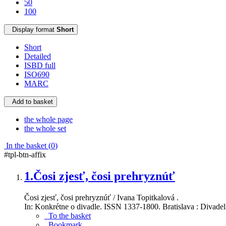
50
100
Display format
Short
Short
Detailed
ISBD full
ISO690
MARC
Add to basket
the whole page
the whole set
In the basket (
0
)
#tpl-btn-affix
1.
Čosi zjesť, čosi prehryznúť
Čosi zjesť, čosi prehryznúť / Ivana Topitkalová .
In: Konkrétne o divadle. ISSN 1337-1800. Bratislava : Divadelný
To the basket
Bookmark