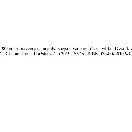
1989 nejpřipravenejší a nejodvážnější divadelníci? sestavil Jan Dvořá
 Aleš Lamr . Praha Pražská scéna 2019 . 557 s . ISBN 978-80-86102-81-