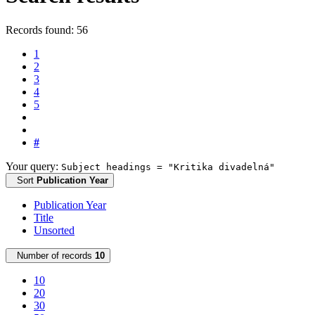
Records found: 56
1
2
3
4
5
#
Your query:
Subject headings = "Kritika divadelná"
Sort
Publication Year
Publication Year
Title
Unsorted
Number of records
10
10
20
30