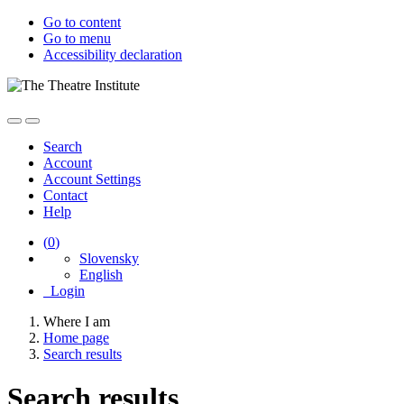
Go to content
Go to menu
Accessibility declaration
Search
Account
Account Settings
Contact
Help
(
0
)
Slovensky
English
Login
Where I am
Home page
Search results
Search results