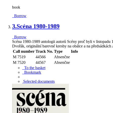
book
Borrow
3.
Scéna 1980-1989
Borrow
Scéna 1980-1989 antologii autorů Scény proč byli v listopadu 
Dvořák, originální barevné kresby na obálce a na předsádkách
Call number
Track No.
Type
Info
M 7519
44566
Absenčne
M 7520
44567
Absenčne
To the basket
Bookmark
Selected documents