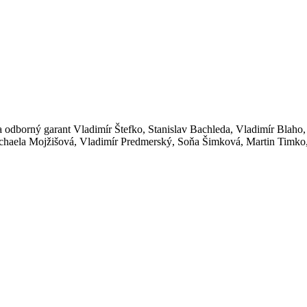
 a odborný garant Vladimír Štefko, Stanislav Bachleda, Vladimír Blah
chaela Mojžišová, Vladimír Predmerský, Soňa Šimková, Martin Timko, P