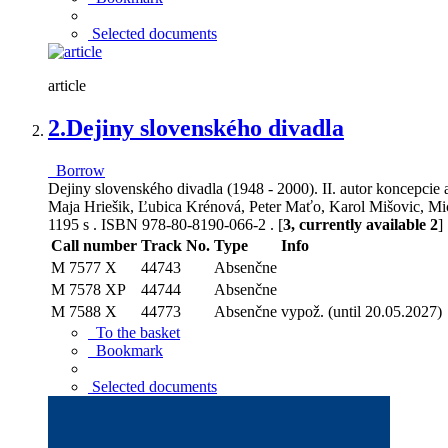
Selected documents
article
2.
Dejiny slovenského divadla
Borrow
Dejiny slovenského divadla (1948 - 2000). II. autor koncepcie
Maja Hriešik, Ľubica Krénová, Peter Maťo, Karol Mišovic, Mi
1195 s . ISBN 978-80-8190-066-2 . [
3, currently available 2
]
Call number
Track No.
Type
Info
M 7577 X
44743
Absenčne
M 7578 XP
44744
Absenčne
M 7588 X
44773
Absenčne
vypož. (until 20.05.2027)
To the basket
Bookmark
Selected documents