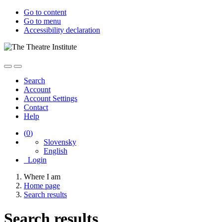
Go to content
Go to menu
Accessibility declaration
Search
Account
Account Settings
Contact
Help
(
0
)
Slovensky
English
Login
Where I am
Home page
Search results
Search results