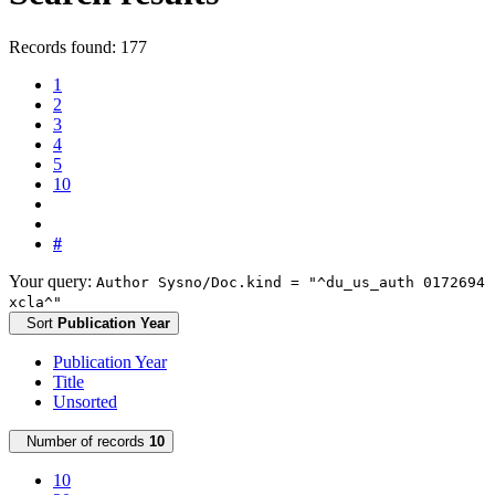
Records found: 177
1
2
3
4
5
10
#
Your query:
Author Sysno/Doc.kind = "^du_us_auth 0172694
xcla^"
Sort
Publication Year
Publication Year
Title
Unsorted
Number of records
10
10