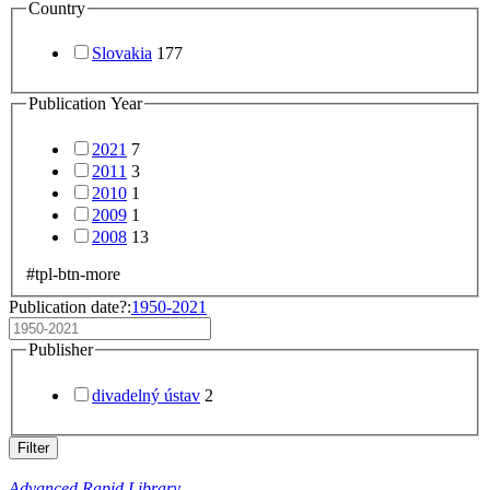
Country
Slovakia
177
Publication Year
2021
7
2011
3
2010
1
2009
1
2008
13
#tpl-btn-more
Publication date?:
1950-2021
Publisher
divadelný ústav
2
Filter
Advanced Rapid Library