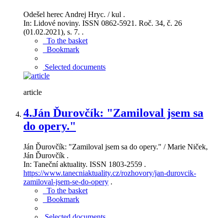
Odešel herec Andrej Hryc. / kul .
In: Lidové noviny. ISSN 0862-5921. Roč. 34, č. 26
(01.02.2021), s. 7. .
To the basket
Bookmark
Selected documents
article
4.
Ján Ďurovčík: "Zamiloval jsem sa
do opery."
Ján Ďurovčík: "Zamiloval jsem sa do opery." / Marie Niček,
Ján Ďurovčík .
In: Taneční aktuality. ISSN 1803-2559 .
https://www.tanecniaktuality.cz/rozhovory/jan-durovcik-
zamiloval-jsem-se-do-opery
.
To the basket
Bookmark
Selected documents