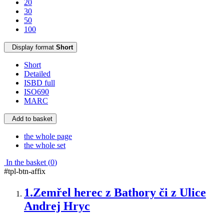
20
30
50
100
Display format
Short
Short
Detailed
ISBD full
ISO690
MARC
Add to basket
the whole page
the whole set
In the basket (
0
)
#tpl-btn-affix
1.
Zemřel herec z Bathory či z Ulice
Andrej Hryc