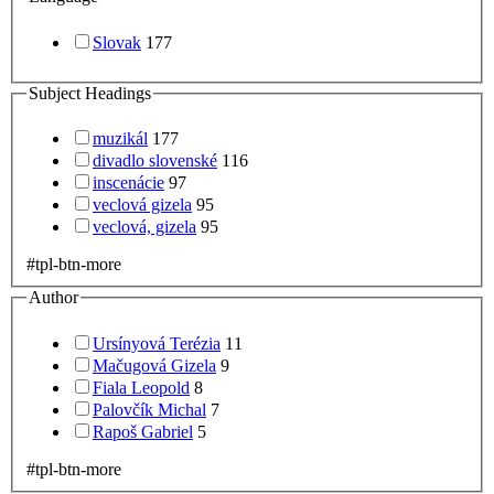
Slovak
177
Subject Headings
muzikál
177
divadlo slovenské
116
inscenácie
97
veclová gizela
95
veclová, gizela
95
#tpl-btn-more
Author
Ursínyová Terézia
11
Mačugová Gizela
9
Fiala Leopold
8
Palovčík Michal
7
Rapoš Gabriel
5
#tpl-btn-more