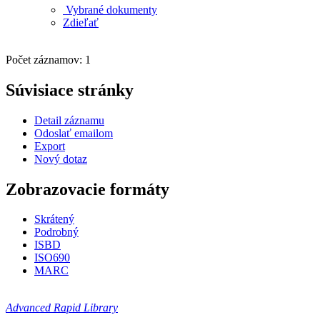
Vybrané dokumenty
Zdieľať
Počet záznamov: 1
Súvisiace stránky
Detail záznamu
Odoslať emailom
Export
Nový dotaz
Zobrazovacie formáty
Skrátený
Podrobný
ISBD
ISO690
MARC
Advanced Rapid Library