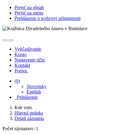
Prejsť na obsah
Prejsť na menu
Prehlásenie o webovej prístupnosti
Vyhľadávanie
Konto
Nastavenie účtu
Kontakt
Pomoc
(
0
)
Slovensky
English
Prihlásenie
Kde som
Hlavná stránka
Detail záznamu
Počet záznamov: 1