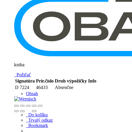
kniha
Požičať
Signatúra
Prír.číslo
Druh výpožičky
Info
D 7224
46433
Absenčne
Obsah
Do košíku
Trvalý odkaz
Bookmark