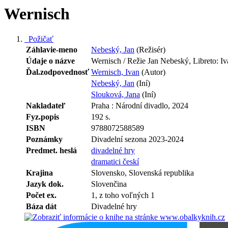
Wernisch
Požičať
Záhlavie-meno
Nebeský, Jan
(Režisér)
Údaje o názve
Wernisch / Režie Jan Nebeský, Libreto: I
Ďal.zodpovednosť
Wernisch, Ivan
(Autor)
Nebeský, Jan
(Iní)
Slouková, Jana
(Iní)
Nakladateľ
Praha : Národní divadlo, 2024
Fyz.popis
192 s.
ISBN
9788072588589
Poznámky
Divadelní sezona 2023-2024
Predmet. heslá
divadelné hry
dramatici českí
Krajina
Slovensko, Slovenská republika
Jazyk dok.
Slovenčina
Počet ex.
1, z toho voľných 1
Báza dát
Divadelné hry