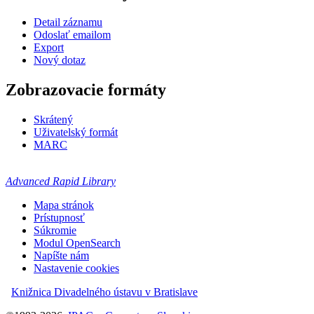
Detail záznamu
Odoslať emailom
Export
Nový dotaz
Zobrazovacie formáty
Skrátený
Uživatelský formát
MARC
Advanced Rapid Library
Mapa stránok
Prístupnosť
Súkromie
Modul OpenSearch
Napíšte nám
Nastavenie cookies
Knižnica Divadelného ústavu v Bratislave