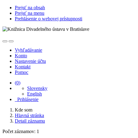
Prejsť na obsah
Prejsť na menu
Prehlásenie o webovej prístupnosti
Vyhľadávanie
Konto
Nastavenie účtu
Kontakt
Pomoc
(
0
)
Slovensky
English
Prihlásenie
Kde som
Hlavná stránka
Detail záznamu
Počet záznamov: 1