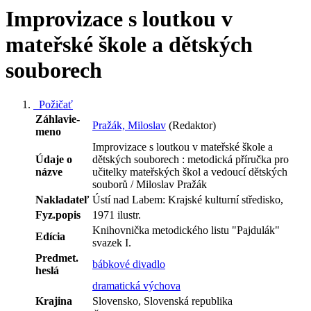
Improvizace s loutkou v
mateřské škole a dětských
souborech
Požičať
Záhlavie-
Pražák, Miloslav
(Redaktor)
meno
Improvizace s loutkou v mateřské škole a
Údaje o
dětských souborech : metodická příručka pro
názve
učitelky mateřských škol a vedoucí dětských
souborů / Miloslav Pražák
Nakladateľ
Ústí nad Labem: Krajské kulturní středisko,
Fyz.popis
1971 ilustr.
Knihovnička metodického listu "Pajdulák"
Edícia
svazek I.
Predmet.
bábkové divadlo
heslá
dramatická výchova
Krajina
Slovensko, Slovenská republika