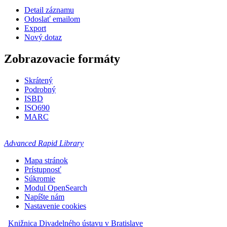
Detail záznamu
Odoslať emailom
Export
Nový dotaz
Zobrazovacie formáty
Skrátený
Podrobný
ISBD
ISO690
MARC
Advanced Rapid Library
Mapa stránok
Prístupnosť
Súkromie
Modul OpenSearch
Napíšte nám
Nastavenie cookies
Knižnica Divadelného ústavu v Bratislave