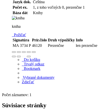
Jazyk dok.
Čeština
Počet ex.
1, z toho voľných 0, prezenčne 1
Báza dát
Knihy
kniha
Požičať
Signatúra
Prír.číslo
Druh výpožičky
Info
MA 3734 P
46120
Prezenčne
len prezenčne
Do košíku
Trvalý odkaz
Bookmark
Vybrané dokumenty
Zdieľať
Počet záznamov: 1
Súvisiace stránky