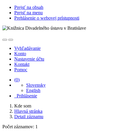
Prejsť na obsah
Prejsť na menu
Prehlásenie o webovej prístupnosti
Vyhľadávanie
Konto
Nastavenie účtu
Kontakt
Pomoc
(
0
)
Slovensky
English
Prihlásenie
Kde som
Hlavná stránka
Detail záznamu
Počet záznamov: 1