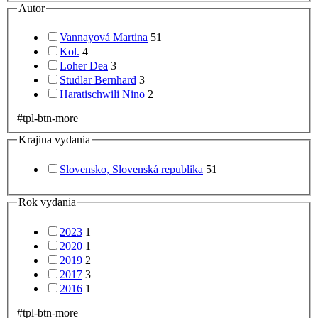
Autor
Vannayová Martina
51
Kol.
4
Loher Dea
3
Studlar Bernhard
3
Haratischwili Nino
2
#tpl-btn-more
Krajina vydania
Slovensko, Slovenská republika
51
Rok vydania
2023
1
2020
1
2019
2
2017
3
2016
1
#tpl-btn-more