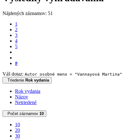
Nájdených záznamov: 51
1
2
3
4
5
#
Váš dotaz:
Autor osobné meno = "Vannayová Martina"
Triedenie
Rok vydania
Rok vydania
Názov
Netriedené
Počet záznamov
10
10
20
30