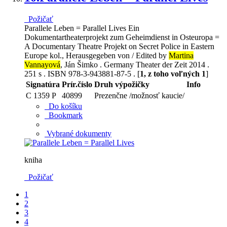
Požičať
Parallele Leben = Parallel Lives Ein
Dokumentartheaterprojekt zum Geheimdienst in Osteuropa =
A Documentary Theatre Projekt on Secret Police in Eastern
Europe kol., Herausgegeben von / Edited by
Martina
Vannayová
, Ján Šimko . Germany Theater der Zeit 2014 .
251 s . ISBN 978-3-943881-87-5 . [
1, z toho voľných 1
]
Signatúra
Prír.číslo
Druh výpožičky
Info
C 1359 P
40899
Prezenčne /možnosť kaucie/
Do košíku
Bookmark
Vybrané dokumenty
kniha
Požičať
1
2
3
4