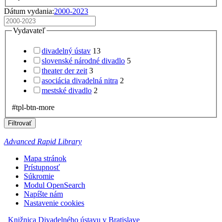
Dátum vydania:
2000-2023
Vydavateľ
divadelný ústav
13
slovenské národné divadlo
5
theater der zeit
3
asociácia divadelná nitra
2
mestské divadlo
2
#tpl-btn-more
Filtrovať
Advanced Rapid Library
Mapa stránok
Prístupnosť
Súkromie
Modul OpenSearch
Napíšte nám
Nastavenie cookies
Knižnica Divadelného ústavu v Bratislave