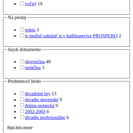
voľný
19
Na predaj
prípis
3
je možné zakúpiť si v kníhkupectve PROSPERO
2
Jazyk dokumentu
slovenčina
48
nemčina
3
Predmetové heslo
divadelné hry
13
divadlo slovenské
9
dráma nemecká
9
2002-2003
6
divadlo profesionálne
6
#tpl-btn-more