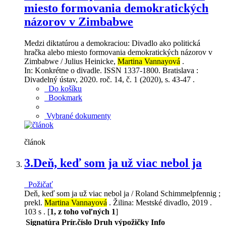
miesto formovania demokratických
názorov v Zimbabwe
Medzi diktatúrou a demokraciou: Divadlo ako politická
hračka alebo miesto formovania demokratických názorov v
Zimbabwe / Julius Heinicke,
Martina Vannayová
.
In: Konkrétne o divadle. ISSN 1337-1800. Bratislava :
Divadelný ústav, 2020. roč. 14, č. 1 (2020), s. 43-47 .
Do košíku
Bookmark
Vybrané dokumenty
článok
3.
Deň, keď som ja už viac nebol ja
Požičať
Deň, keď som ja už viac nebol ja / Roland Schimmelpfennig ;
prekl.
Martina Vannayová
. Žilina: Mestské divadlo, 2019 .
103 s . [
1, z toho voľných 1
]
Signatúra
Prír.číslo
Druh výpožičky
Info