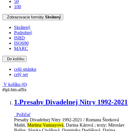
50
100
Zobrazovacie formáty
Skrátený
Skrátený
Podrobný
ISBD
ISO690
MARC
Do košíku
celú stránku
celý set
V košíku (
0
)
#tpl-btn-affix
1.
Presahy Divadelnej Nitry 1992-2021
Požičať
Presahy Divadelnej Nitry 1992-2021 / Romana Štorková
Maliti,
Martina Vannayová
, Darina Kárová ; texty: Miroslav
Ballay, Slavka Civáňová, Dominika Dudášová, Darina