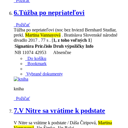
Požičať
6.
Túžba po nepriateľovi
Požičať
Túžba po nepriateľovi (noc bez hviezd Bernhard Studlar,
prekl.
Martina Vannayová
. Bratislava Slovenské národné
divadlo 2017 . 77 s . [
1, z toho voľných 1
]
Signatúra
Prír.číslo
Druh výpožičky
Info
NB 11074
42953
Absenčne
Do košíku
Bookmark
Vybrané dokumenty
kniha
Požičať
7.
V Nitre sa vrátime k podstate
V Nitre sa vrátime k podstate / Dáša Čiripová,
Martina
Vannayová
, Ján Šimko, Ján Balaj .