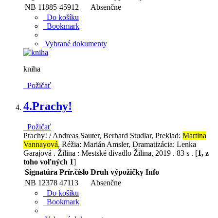
NB 11885
45912
Absenčne
Do košíku
Bookmark
Vybrané dokumenty
kniha
Požičať
4.
Prachy!
Požičať
Prachy! / Andreas Sauter, Berhard Studlar, Preklad:
Martina
Vannayová
, Réžia: Marián Amsler, Dramatizácia: Lenka
Garajová . Žilina : Mestské divadlo Žilina, 2019 . 83 s . [
1, z
toho voľných 1
]
Signatúra
Prír.číslo
Druh výpožičky
Info
NB 12378
47113
Absenčne
Do košíku
Bookmark