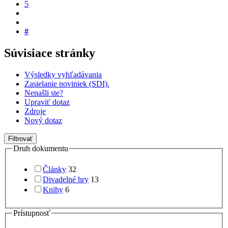
5
#
Súvisiace stránky
Výsledky vyhľadávania
Zasielanie noviniek (SDI).
Nenašli ste?
Upraviť dotaz
Zdroje
Nový dotaz
Filtrovať
Druh dokumentu
Články
32
Divadelné hry
13
Knihy
6
Prístupnosť