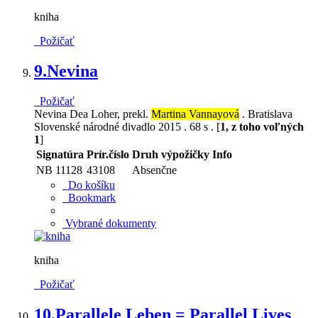
kniha
Požičať
9.
Nevina
Požičať
Nevina Dea Loher, prekl.
Martina Vannayová
. Bratislava
Slovenské národné divadlo 2015 . 68 s . [
1, z toho voľných
1
]
Signatúra
Prír.číslo
Druh výpožičky
Info
NB 11128
43108
Absenčne
Do košíku
Bookmark
Vybrané dokumenty
kniha
Požičať
10.
Parallele Leben = Parallel Lives