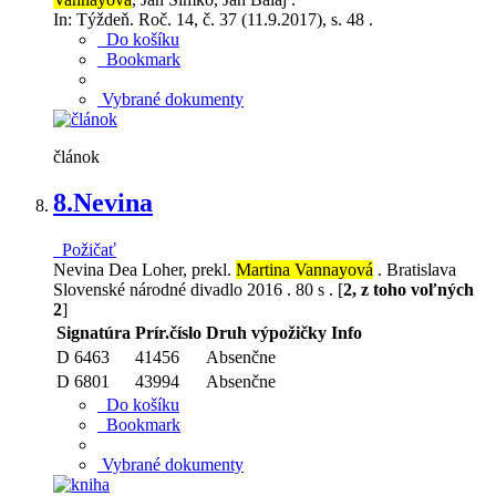
In: Týždeň. Roč. 14, č. 37 (11.9.2017), s. 48 .
Do košíku
Bookmark
Vybrané dokumenty
článok
8.
Nevina
Požičať
Nevina Dea Loher, prekl.
Martina Vannayová
. Bratislava
Slovenské národné divadlo 2016 . 80 s . [
2, z toho voľných
2
]
Signatúra
Prír.číslo
Druh výpožičky
Info
D 6463
41456
Absenčne
D 6801
43994
Absenčne
Do košíku
Bookmark
Vybrané dokumenty