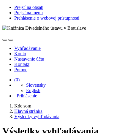
Prejsť na obsah
Prejsť na menu
Prehlásenie o webovej prístupnosti
Vyhľadávanie
Konto
Nastavenie účtu
Kontakt
Pomoc
(
0
)
Slovensky
English
Prihlásenie
Kde som
Hlavná stránka
Výsledky vyhľadávania
Výsledky vyhľadávania