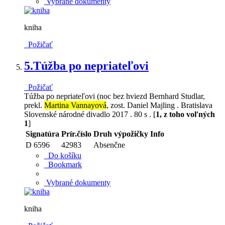
Vybrané dokumenty
kniha
Požičať
5.
Túžba po nepriateľovi
Požičať
Túžba po nepriateľovi (noc bez hviezd Bernhard Studlar,
prekl.
Martina Vannayová
, zost. Daniel Majling . Bratislava
Slovenské národné divadlo 2017 . 80 s . [
1, z toho voľných
1
]
Signatúra
Prír.číslo
Druh výpožičky
Info
D 6596
42983
Absenčne
Do košíku
Bookmark
Vybrané dokumenty
kniha