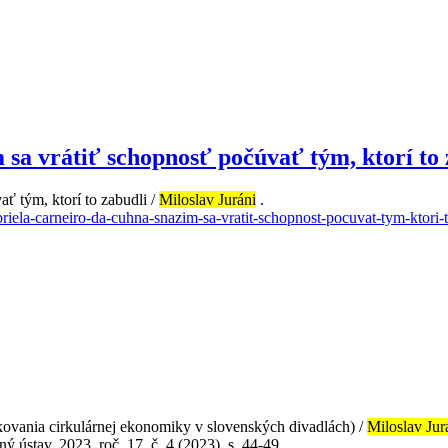
sa vrátiť schopnosť počúvať tým, ktorí to 
ť tým, ktorí to zabudli /
Miloslav Juráni
.
briela-carneiro-da-cuhna-snazim-sa-vratit-schopnost-pocuvat-tym-ktori-t
likovania cirkulárnej ekonomiky v slovenských divadlách) /
Miloslav Jur
 ústav, 2023. roč. 17, č. 4 (2023), s. 44-49 .