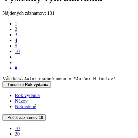
Nájdených záznamov: 131
1
2
3
4
5
10
#
Váš dotaz:
Autor osobné meno = "Juráni Miloslav"
Triedenie
Rok vydania
Rok vydania
Názov
Netriedené
Počet záznamov
10
10
20