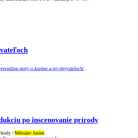
yvateľoch
.
verending-story-o-krajine-a-jej-obyvateloch/
.
dukciu po inscenovanie prírody
rírody /
Miloslav Juráni
.