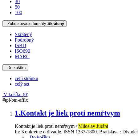
30
50
100
Zobrazovacie formáty
Skrátený
Skrátený
Podrobný
ISBD
ISO690
MARC
Do košíku
celú stránku
celý set
V košíku (
0
)
#tpl-btn-affix
1.
Kontakt je liek proti nemŕtvym
Kontakt je liek proti nemŕtvym /
Miloslav Juráni
.
In: Konkrétne o divadle. ISSN 1337-1800. Bratislava : Divadelný
Do košíku