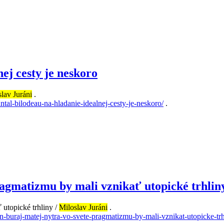
ej cesty je neskoro
lav Juráni
.
antal-bilodeau-na-hladanie-idealnej-cesty-je-neskoro/
.
ragmatizmu by mali vznikať utopické trhlin
 utopické trhliny /
Miloslav Juráni
.
van-buraj-matej-nytra-vo-svete-pragmatizmu-by-mali-vznikat-utopicke-trh