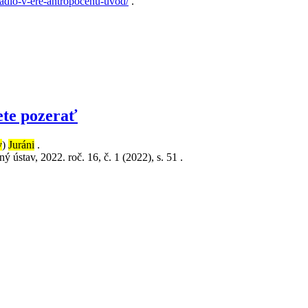
ivadlo-v-ere-antropocenu-uvod/
.
ete pozerať
v
)
Juráni
.
 ústav, 2022. roč. 16, č. 1 (2022), s. 51 .