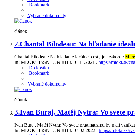
Bookmark
Vybrané dokumenty
článok
2.
Chantal Bilodeau: Na hľadanie ideáln
Chantal Bilodeau: Na hľadanie ideálnej cesty je neskoro /
Milos
In: MLOKi. ISSN 1339-8113. 01.11.2021 .
https://mloki.sk/ch
Do košíku
Bookmark
Vybrané dokumenty
článok
3.
Ivan Buraj, Matěj Nytra: Vo svete p
Ivan Buraj, Matěj Nytra: Vo svete pragmatizmu by mali vznikať
In: MLOKi. ISSN 1339-8113. 07.02.2022 .
https://mloki.sk/i