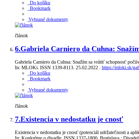
Do košíku
Bookmark
Vybrané dokumenty
článok
6.
Gabriela Carniero da Cuhna: Snažím 
Gabriela Carniero da Cuhna: Snažím sa vrátiť schopnosť počúva
In: MLOKi. ISSN 1339-8113. 25.02.2022 .
https://mloki.sk/ga
Do košíku
Bookmark
Vybrané dokumenty
článok
7.
Existencia v nedostatku je cnosť
Existencia v nedostatku je cnosť (potenciál udržateľnosti a ap
In: Konkrétne o divadle. ISSN 1337-1800. Bratislava : Divadelný