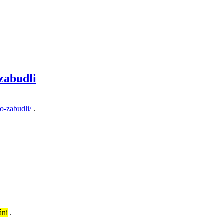
zabudli
o-zabudli/
.
áni
.