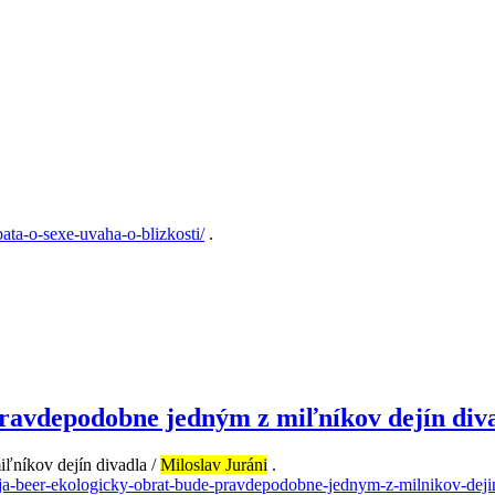
bata-o-sexe-uvaha-o-blizkosti/
.
pravdepodobne jedným z miľníkov dejín div
ľníkov dejín divadla /
Miloslav Juráni
.
anja-beer-ekologicky-obrat-bude-pravdepodobne-jednym-z-milnikov-deji