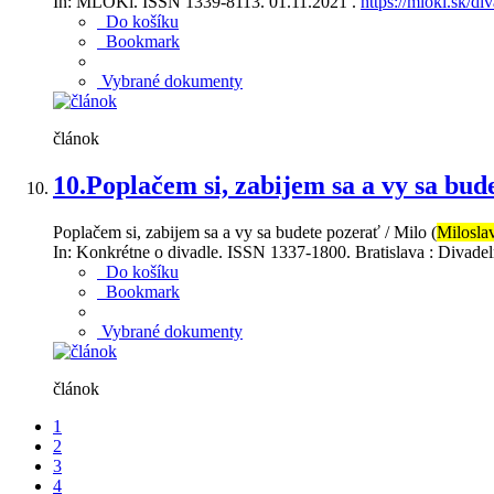
In: MLOKi. ISSN 1339-8113. 01.11.2021 .
https://mloki.sk/d
Do košíku
Bookmark
Vybrané dokumenty
článok
10.
Poplačem si, zabijem sa a vy sa bud
Poplačem si, zabijem sa a vy sa budete pozerať / Milo (
Milosla
In: Konkrétne o divadle. ISSN 1337-1800. Bratislava : Divadelný
Do košíku
Bookmark
Vybrané dokumenty
článok
1
2
3
4