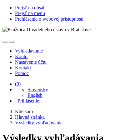
Prejsť na obsah
Prejsť na menu
Prehlásenie o webovej prístupnosti
Vyhľadávanie
Konto
Nastavenie účtu
Kontakt
Pomoc
(
0
)
Slovensky
English
Prihlásenie
Kde som
Hlavná stránka
Výsledky vyhľadávania
Výsledky vyhľadávania