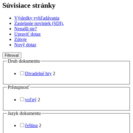
Súvisiace stránky
Výsledky vyhľadávania
Zasielanie noviniek (SDI).
Nenašli ste?
Upraviť dotaz
Zdroje
Nový dotaz
Filtrovať
Druh dokumentu
Divadelné hry
2
Prístupnosť
voľný
2
Jazyk dokumentu
čeština
2