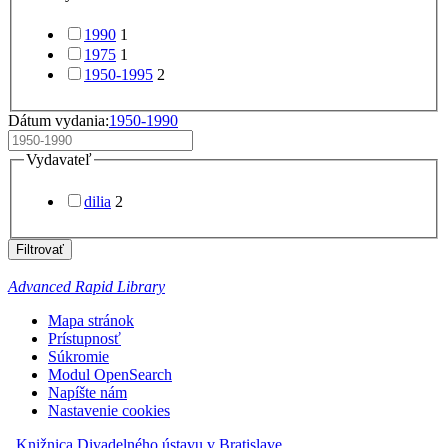
1990
1
1975
1
1950-1995
2
Dátum vydania:
1950-1990
Vydavateľ
dilia
2
Filtrovať
Advanced Rapid Library
Mapa stránok
Prístupnosť
Súkromie
Modul OpenSearch
Napíšte nám
Nastavenie cookies
Knižnica Divadelného ústavu v Bratislave