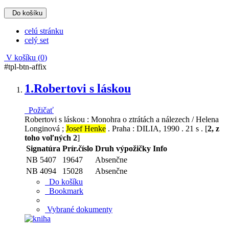
Do košíku
celú stránku
celý set
V košíku (
0
)
#tpl-btn-affix
1.
Robertovi s láskou
Požičať
Robertovi s láskou : Monohra o ztrátách a nálezech / Helena
Longinová ;
Josef Henke
. Praha : DILIA, 1990 . 21 s . [
2, z
toho voľných 2
]
Signatúra
Prír.číslo
Druh výpožičky
Info
NB 5407
19647
Absenčne
NB 4094
15028
Absenčne
Do košíku
Bookmark
Vybrané dokumenty