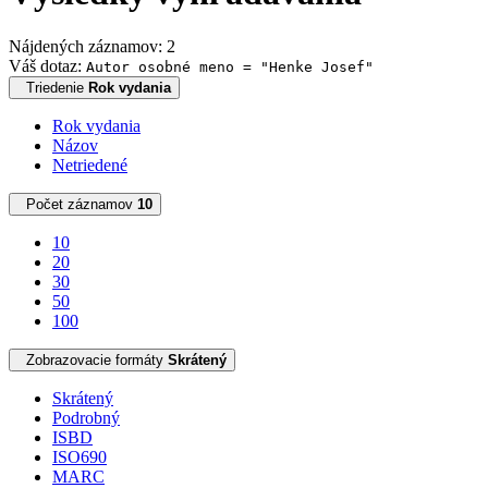
Nájdených záznamov: 2
Váš dotaz:
Autor osobné meno = "Henke Josef"
Triedenie
Rok vydania
Rok vydania
Názov
Netriedené
Počet záznamov
10
10
20
30
50
100
Zobrazovacie formáty
Skrátený
Skrátený
Podrobný
ISBD
ISO690
MARC