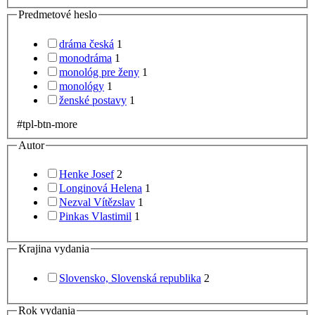
Predmetové heslo
dráma česká
1
monodráma
1
monológ pre ženy
1
monológy
1
ženské postavy
1
#tpl-btn-more
Autor
Henke Josef
2
Longinová Helena
1
Nezval Vítězslav
1
Pinkas Vlastimil
1
Krajina vydania
Slovensko, Slovenská republika
2
Rok vydania