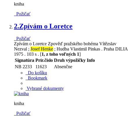
kniha
Požičať
2.
Zpívám o Loretce
Požičať
Zpívám o Loretce Zpověď pražského bohéma Vítězslav
Nezval ;
Josef Henke
; Hudba Vlastimil Pinkas . Praha DILIA
1975 . 103 s . [
1, z toho voľných 1
]
Signatúra
Prír.číslo
Druh výpožičky
Info
NB 2233
11623
Absenčne
Do košíku
Bookmark
Vybrané dokumenty
kniha
Požičať