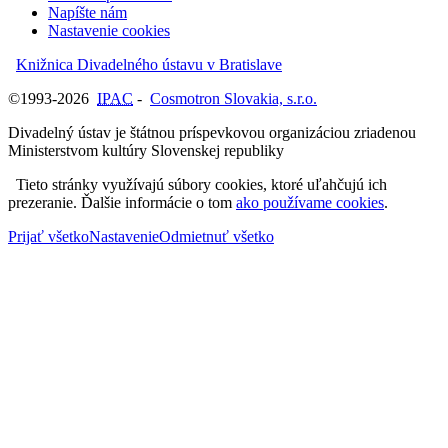
Napíšte nám
Nastavenie cookies
Knižnica Divadelného ústavu v Bratislave
©1993-2026
IPAC
-
Cosmotron Slovakia, s.r.o.
Divadelný ústav je štátnou príspevkovou organizáciou zriadenou
Ministerstvom kultúry Slovenskej republiky
Tieto stránky využívajú súbory cookies, ktoré uľahčujú ich
prezeranie. Ďalšie informácie o tom
ako používame cookies
.
Prijať všetko
Nastavenie
Odmietnuť všetko