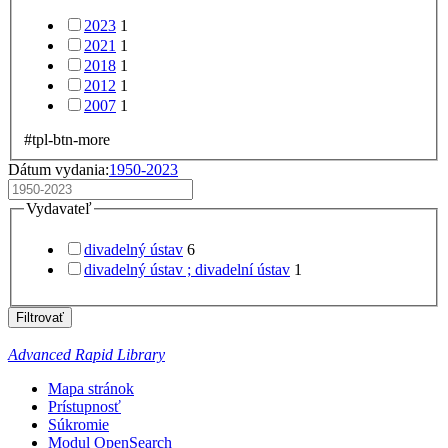
2023
1
2021
1
2018
1
2012
1
2007
1
#tpl-btn-more
Dátum vydania:
1950-2023
Vydavateľ
divadelný ústav
6
divadelný ústav ; divadelní ústav
1
Filtrovať
Advanced Rapid Library
Mapa stránok
Prístupnosť
Súkromie
Modul OpenSearch