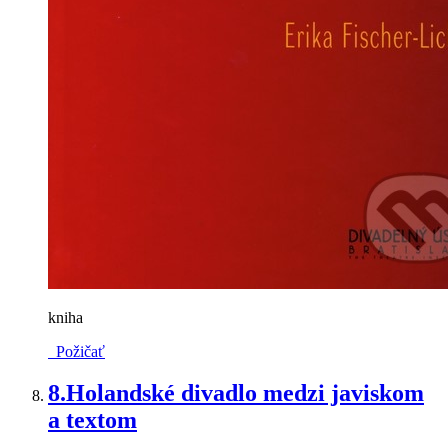
kniha
Požičať
8.
Holandské divadlo medzi javiskom
a textom