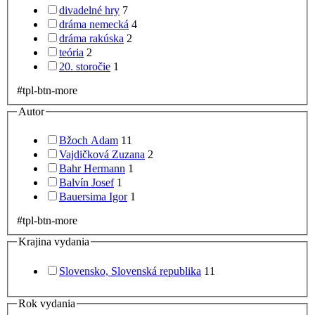
divadelné hry
7
dráma nemecká
4
dráma rakúska
2
teória
2
20. storočie
1
#tpl-btn-more
Autor
Bžoch Adam
11
Vajdičková Zuzana
2
Bahr Hermann
1
Balvín Josef
1
Bauersima Igor
1
#tpl-btn-more
Krajina vydania
Slovensko, Slovenská republika
11
Rok vydania