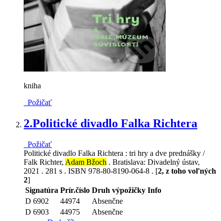
kniha
Požičať
2.
Politické divadlo Falka Richtera
Požičať
Politické divadlo Falka Richtera : tri hry a dve prednášky /
Falk Richter,
Adam Bžoch
. Bratislava: Divadelný ústav,
2021 . 281 s . ISBN 978-80-8190-064-8 . [
2, z toho voľných
2
]
Signatúra
Prír.číslo
Druh výpožičky
Info
D 6902
44974
Absenčne
D 6903
44975
Absenčne