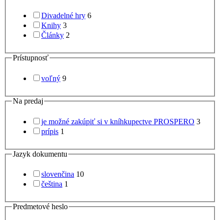
Divadelné hry
6
Knihy
3
Články
2
Prístupnosť
voľný
9
Na predaj
je možné zakúpiť si v kníhkupectve PROSPERO
3
prípis
1
Jazyk dokumentu
slovenčina
10
čeština
1
Predmetové heslo