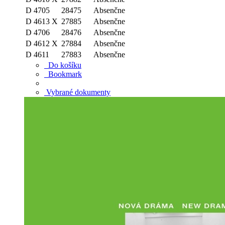
D 4705
28475
Absenčne
D 4613 X
27885
Absenčne
D 4706
28476
Absenčne
D 4612 X
27884
Absenčne
D 4611
27883
Absenčne
Do košíku
Bookmark
Vybrané dokumenty