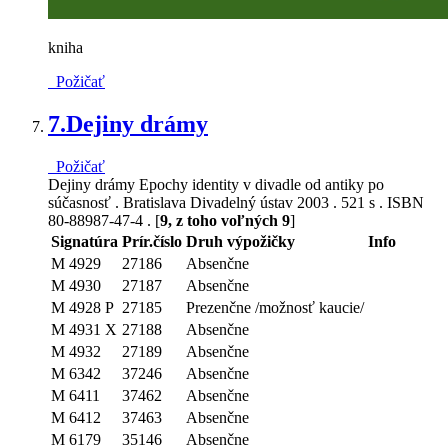
kniha
Požičať
7.
Dejiny drámy
Požičať
Dejiny drámy Epochy identity v divadle od antiky po
súčasnosť . Bratislava Divadelný ústav 2003 . 521 s . ISBN
80-88987-47-4 . [
9, z toho voľných 9
]
Signatúra
Prír.číslo
Druh výpožičky
Info
M 4929
27186
Absenčne
M 4930
27187
Absenčne
M 4928 P
27185
Prezenčne /možnosť kaucie/
M 4931 X
27188
Absenčne
M 4932
27189
Absenčne
M 6342
37246
Absenčne
M 6411
37462
Absenčne
M 6412
37463
Absenčne
M 6179
35146
Absenčne