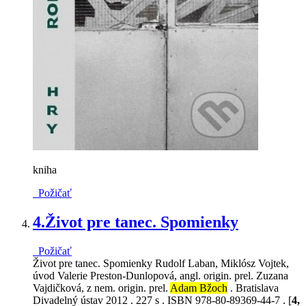
kniha
Požičať
4.
Život pre tanec. Spomienky
Požičať
Život pre tanec. Spomienky Rudolf Laban, Miklósz Vojtek,
úvod Valerie Preston-Dunlopová, angl. origin. prel. Zuzana
Vajdičková, z nem. origin. prel.
Adam Bžoch
. Bratislava
Divadelný ústav 2012 . 227 s . ISBN 978-80-89369-44-7 . [
4,