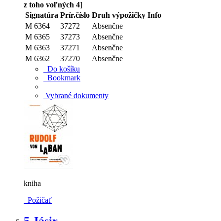
z toho voľných 4
]
Signatúra
Prír.číslo
Druh výpožičky
Info
M 6364
37272
Absenčne
M 6365
37273
Absenčne
M 6363
37271
Absenčne
M 6362
37270
Absenčne
Do košíku
Bookmark
Vybrané dokumenty
kniha
Požičať