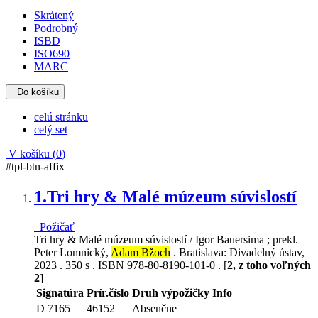
Skrátený
Podrobný
ISBD
ISO690
MARC
Do košíku
celú stránku
celý set
V košíku (
0
)
#tpl-btn-affix
1.
Tri hry & Malé múzeum súvislostí
Požičať
Tri hry & Malé múzeum súvislostí / Igor Bauersima ; prekl.
Peter Lomnický,
Adam Bžoch
. Bratislava: Divadelný ústav,
2023 . 350 s . ISBN 978-80-8190-101-0 . [
2, z toho voľných
2
]
Signatúra
Prír.číslo
Druh výpožičky
Info
D 7165
46152
Absenčne