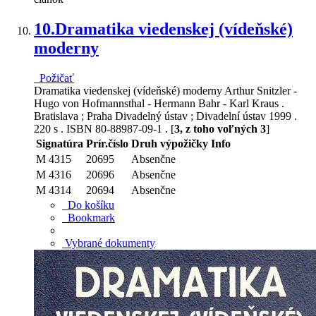
10.
Dramatika viedenskej (vídeňské)
moderny
Požičať
Dramatika viedenskej (vídeňské) moderny Arthur Snitzler -
Hugo von Hofmannsthal - Hermann Bahr - Karl Kraus .
Bratislava ; Praha Divadelný ústav ; Divadelní ústav 1999 .
220 s . ISBN 80-88987-09-1 . [
3, z toho voľných 3
]
Signatúra
Prír.číslo
Druh výpožičky
Info
M 4315
20695
Absenčne
M 4316
20696
Absenčne
M 4314
20694
Absenčne
Do košíku
Bookmark
Vybrané dokumenty