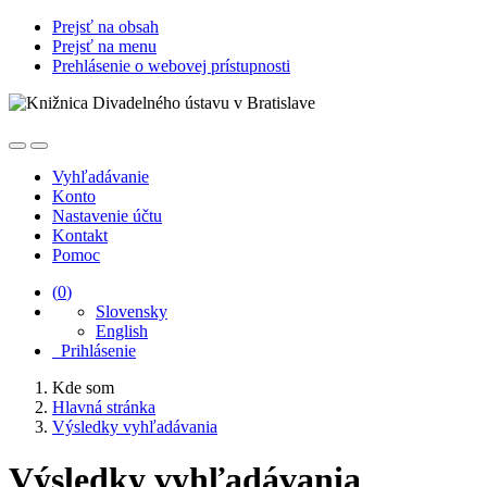
Prejsť na obsah
Prejsť na menu
Prehlásenie o webovej prístupnosti
Vyhľadávanie
Konto
Nastavenie účtu
Kontakt
Pomoc
(
0
)
Slovensky
English
Prihlásenie
Kde som
Hlavná stránka
Výsledky vyhľadávania
Výsledky vyhľadávania