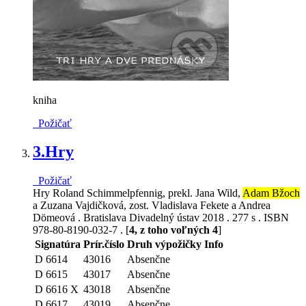
kniha
Požičať
3.
Hry
Požičať
Hry Roland Schimmelpfennig, prekl. Jana Wild,
Adam Bžoch
a Zuzana Vajdičková, zost. Vladislava Fekete a Andrea
Dömeová . Bratislava Divadelný ústav 2018 . 277 s . ISBN
978-80-8190-032-7 . [
4, z toho voľných 4
]
Signatúra
Prír.číslo
Druh výpožičky
Info
D 6614
43016
Absenčne
D 6615
43017
Absenčne
D 6616 X
43018
Absenčne
D 6617
43019
Absenčne