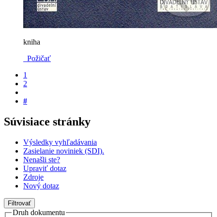
kniha
Požičať
1
2
#
Súvisiace stránky
Výsledky vyhľadávania
Zasielanie noviniek (SDI).
Nenašli ste?
Upraviť dotaz
Zdroje
Nový dotaz
Filtrovať
Druh dokumentu