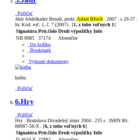
5.
Jásir
Požičať
Jásir Abdelkader Benali, prekl.
Adam Bžoch
. 2007 . s 29-37 .
In: Kód. roč. 1, č. 7 (2007) . [
1, z toho voľných 1
]
Signatúra
Prír.číslo
Druh výpožičky
Info
NB 8985
37174
Absenčne
Do košíku
Bookmark
Vybrané dokumenty
kniha
Požičať
6.
Hry
Požičať
Hry . Bratislava Divadelný ústav 2004 . 235 s . ISBN 80-
88987-58-X . [
6, z toho voľných 6
]
Signatúra
Prír.číslo
Druh výpožičky
Info
D 4610 X
27882
Absenčne