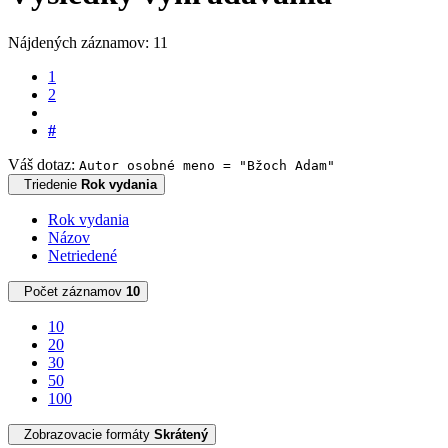
Nájdených záznamov: 11
1
2
#
Váš dotaz:
Autor osobné meno = "Bžoch Adam"
Triedenie
Rok vydania
Rok vydania
Názov
Netriedené
Počet záznamov
10
10
20
30
50
100
Zobrazovacie formáty
Skrátený