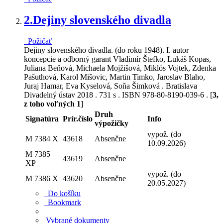
2.
Dejiny slovenského divadla
Požičať
Dejiny slovenského divadla. (do roku 1948). I. autor
koncepcie a odborný garant Vladimír Štefko, Lukáš Kopas,
Juliana Beňová, Michaela Mojžišová, Miklós Vojtek, Zdenka
Pašuthová, Karol Mišovic, Martin Timko, Jaroslav Blaho,
Juraj Hamar, Eva Kyselová, Soňa Šimková . Bratislava
Divadelný ústav 2018 . 731 s . ISBN 978-80-8190-039-6 . [
3,
z toho voľných 1
]
Druh
Signatúra
Prír.číslo
Info
výpožičky
vypož. (do
M 7384 X
43618
Absenčne
10.09.2026)
M 7385
43619
Absenčne
XP
vypož. (do
M 7386 X
43620
Absenčne
20.05.2027)
Do košíku
Bookmark
Vybrané dokumenty