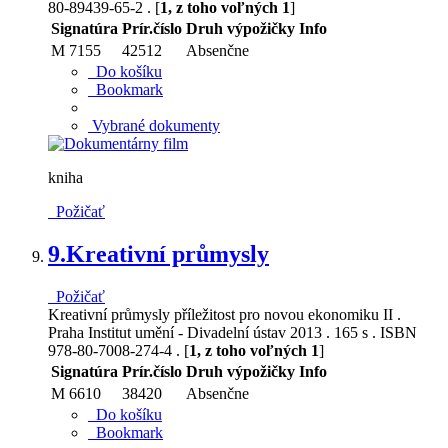
80-89439-65-2 . [
1, z toho voľných 1
]
Signatúra
Prír.číslo
Druh výpožičky
Info
M 7155
42512
Absenčne
Do košíku
Bookmark
Vybrané dokumenty
kniha
Požičať
9.
Kreativní průmysly
Požičať
Kreativní průmysly příležitost pro novou ekonomiku II .
Praha Institut umění - Divadelní ústav 2013 . 165 s . ISBN
978-80-7008-274-4 . [
1, z toho voľných 1
]
Signatúra
Prír.číslo
Druh výpožičky
Info
M 6610
38420
Absenčne
Do košíku
Bookmark