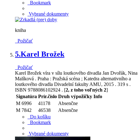
Bookmark
Vybrané dokumenty
kniha
Požičať
5.
Karel Brožek
Požičať
Karel Brožek víra v sílu loutkového divadla Jan Dvořák, Nina
Malíková . Praha : Pražská scéna ; Katedra alternativního a
loutkového divadla Divadelní fakulty AMU, 2015 . 319 s .
ISBN 9788086102924 . [
2, z toho voľných 2
]
Signatúra
Prír.číslo
Druh výpožičky
Info
M 6996
41178
Absenčne
M 7842
46538
Absenčne
Do košíku
Bookmark
Vybrané dokumenty