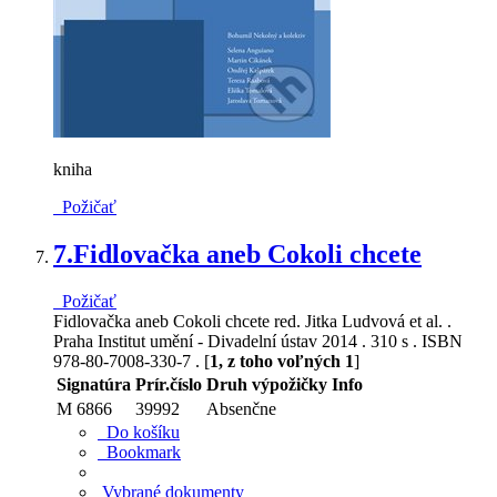
kniha
Požičať
7.
Fidlovačka aneb Cokoli chcete
Požičať
Fidlovačka aneb Cokoli chcete red. Jitka Ludvová et al. .
Praha Institut umění - Divadelní ústav 2014 . 310 s . ISBN
978-80-7008-330-7 . [
1, z toho voľných 1
]
Signatúra
Prír.číslo
Druh výpožičky
Info
M 6866
39992
Absenčne
Do košíku
Bookmark
Vybrané dokumenty