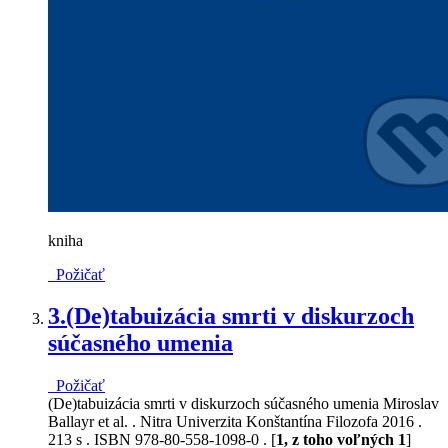
kniha
Požičať
3.
(De)tabuizácia smrti v diskurzoch
súčasného umenia
Požičať
(De)tabuizácia smrti v diskurzoch súčasného umenia Miroslav
Ballayr et al. . Nitra Univerzita Konštantína Filozofa 2016 .
213 s . ISBN 978-80-558-1098-0 . [
1, z toho voľných 1
]