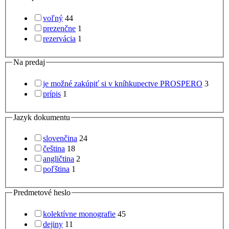
voľný
44
prezenčne
1
rezervácia
1
Na predaj
je možné zakúpiť si v kníhkupectve PROSPERO
3
prípis
1
Jazyk dokumentu
slovenčina
24
čeština
18
angličtina
2
poľština
1
Predmetové heslo
kolektívne monografie
45
dejiny
11