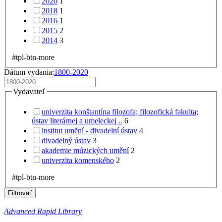
2020
1
2018
1
2016
1
2015
2
2014
3
#tpl-btn-more
Dátum vydania:
1800-2020
Vydavateľ
univerzita konštantína filozofa; filozofická fakulta;
ústav literárnej a umeleckej ..
6
institut umění - divadelní ústav
4
divadelný ústav
3
akademie múzických umění
2
univerzita komenského
2
#tpl-btn-more
Filtrovať
Advanced Rapid Library