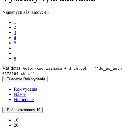
Nájdených záznamov: 45
1
2
3
4
5
#
Váš dotaz:
Autor-kód záznamu + druh.dok = "^du_us_auth
0172564 xkni^"
Triedenie
Rok vydania
Rok vydania
Názov
Netriedené
Počet záznamov
10
10
20