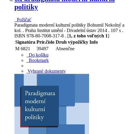
politiky
Požičať
Paradigmata moderní kulturní politiky Bohumil Nekolný a
kol. . Praha Institut umění - Divadelní ústav 2014 . 107 s .
ISBN 978-80-7008-317-8 . [
1, z toho voľných 1
]
Signatúra
Prír.číslo
Druh výpožičky
Info
M 6821
39497
Absenčne
Do košíku
Bookmark
Vybrané dokumenty