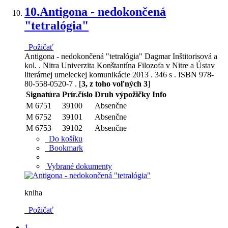
10.
Antigona - nedokončená
"tetralógia"
Požičať
Antigona - nedokončená "tetralógia" Dagmar Inštitorisová a
kol. . Nitra Univerzita Konštantína Filozofa v Nitre a Ústav
literárnej umeleckej komunikácie 2013 . 346 s . ISBN 978-
80-558-0520-7 . [
3, z toho voľných 3
]
Signatúra
Prír.číslo
Druh výpožičky
Info
M 6751
39100
Absenčne
M 6752
39101
Absenčne
M 6753
39102
Absenčne
Do košíku
Bookmark
Vybrané dokumenty
kniha
Požičať
1