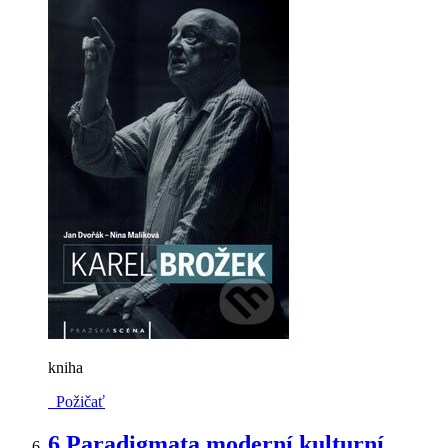
kniha
Požičať
6.
Paradigmata moderní kulturní