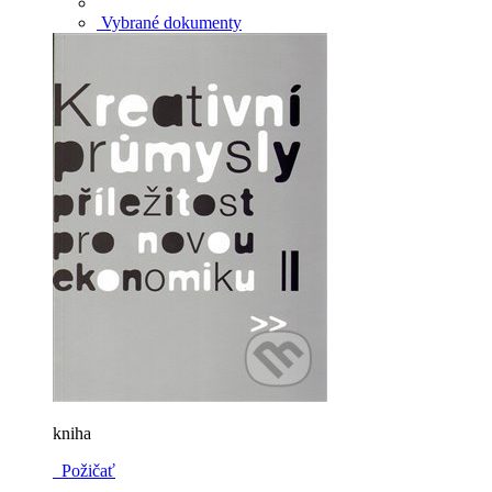
Vybrané dokumenty
kniha
Požičať