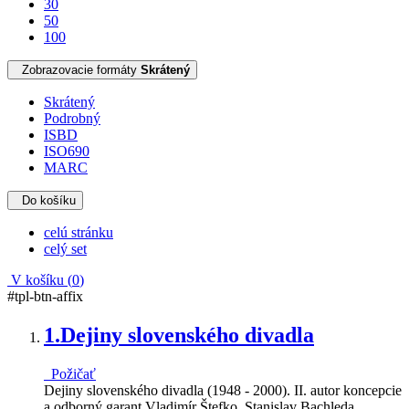
30
50
100
Zobrazovacie formáty
Skrátený
Skrátený
Podrobný
ISBD
ISO690
MARC
Do košíku
celú stránku
celý set
V košíku (
0
)
#tpl-btn-affix
1.
Dejiny slovenského divadla
Požičať
Dejiny slovenského divadla (1948 - 2000). II. autor koncepcie
a odborný garant Vladimír Štefko, Stanislav Bachleda,