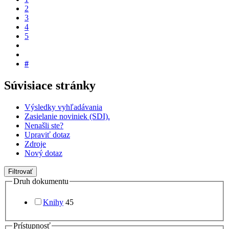
2
3
4
5
#
Súvisiace stránky
Výsledky vyhľadávania
Zasielanie noviniek (SDI).
Nenašli ste?
Upraviť dotaz
Zdroje
Nový dotaz
Filtrovať
Druh dokumentu
Knihy
45
Prístupnosť