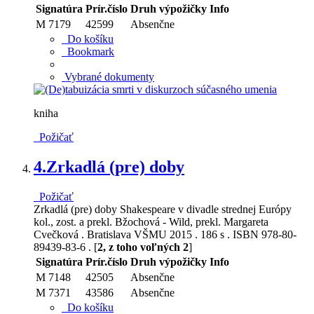
Signatúra
Prír.číslo
Druh výpožičky
Info
M 7179
42599
Absenčne
Do košíku
Bookmark
Vybrané dokumenty
kniha
Požičať
4.
Zrkadlá (pre) doby
Požičať
Zrkadlá (pre) doby Shakespeare v divadle strednej Európy
kol., zost. a prekl. Bžochová - Wild, prekl. Margareta
Cvečková . Bratislava VŠMU 2015 . 186 s . ISBN 978-80-
89439-83-6 . [
2, z toho voľných 2
]
Signatúra
Prír.číslo
Druh výpožičky
Info
M 7148
42505
Absenčne
M 7371
43586
Absenčne
Do košíku