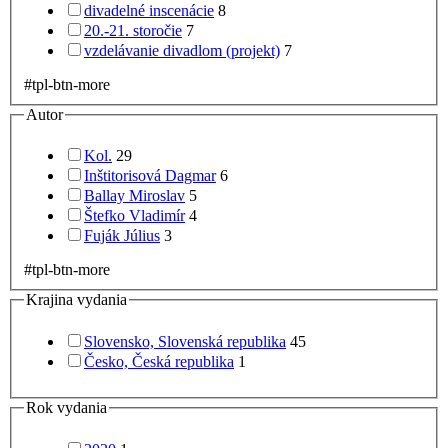
divadelné inscenácie
8
20.-21. storočie
7
vzdelávanie divadlom (projekt)
7
#tpl-btn-more
Autor
Kol.
29
Inštitorisová Dagmar
6
Ballay Miroslav
5
Štefko Vladimír
4
Fuják Július
3
#tpl-btn-more
Krajina vydania
Slovensko, Slovenská republika
45
Česko, Česká republika
1
Rok vydania