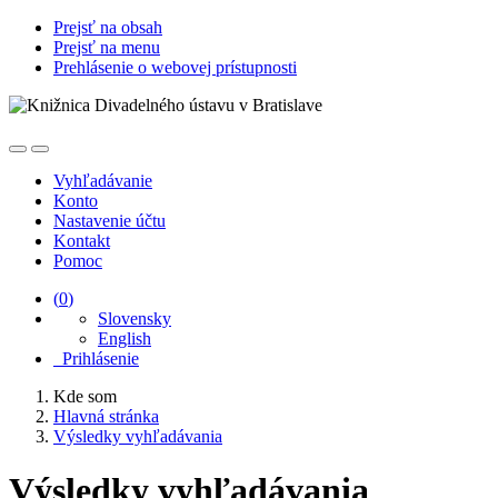
Prejsť na obsah
Prejsť na menu
Prehlásenie o webovej prístupnosti
Vyhľadávanie
Konto
Nastavenie účtu
Kontakt
Pomoc
(
0
)
Slovensky
English
Prihlásenie
Kde som
Hlavná stránka
Výsledky vyhľadávania
Výsledky vyhľadávania