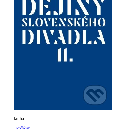
kniha
Požičať