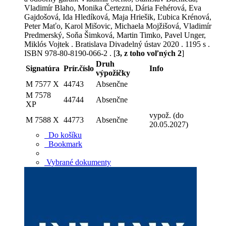
Vladimír Blaho, Monika Čertezni, Dária Fehérová, Eva
Gajdošová, Ida Hledíková, Maja Hriešik, Ľubica Krénová,
Peter Maťo, Karol Mišovic, Michaela Mojžišová, Vladimír
Predmerský, Soňa Šimková, Martin Timko, Pavel Unger,
Miklós Vojtek . Bratislava Divadelný ústav 2020 . 1195 s .
ISBN 978-80-8190-066-2 . [
3, z toho voľných 2
]
Druh
Signatúra
Prír.číslo
Info
výpožičky
M 7577 X
44743
Absenčne
M 7578
44744
Absenčne
XP
vypož. (do
M 7588 X
44773
Absenčne
20.05.2027)
Do košíku
Bookmark
Vybrané dokumenty