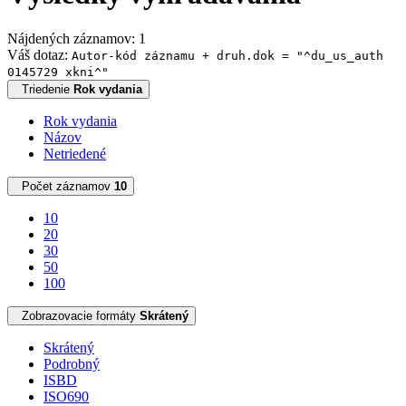
Nájdených záznamov: 1
Váš dotaz:
Autor-kód záznamu + druh.dok = "^du_us_auth
0145729 xkni^"
Triedenie
Rok vydania
Rok vydania
Názov
Netriedené
Počet záznamov
10
10
20
30
50
100
Zobrazovacie formáty
Skrátený
Skrátený
Podrobný
ISBD
ISO690