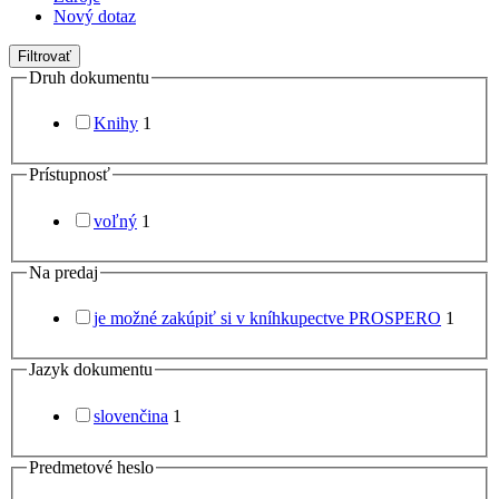
Nový dotaz
Filtrovať
Druh dokumentu
Knihy
1
Prístupnosť
voľný
1
Na predaj
je možné zakúpiť si v kníhkupectve PROSPERO
1
Jazyk dokumentu
slovenčina
1
Predmetové heslo