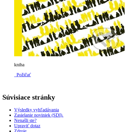
kniha
Požičať
Súvisiace stránky
Výsledky vyhľadávania
Zasielanie noviniek (SDI).
Nenašli ste?
Upraviť dotaz
Zdroje