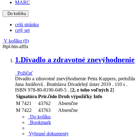
MARC
Do košíku
celú stránku
celý set
V košíku (
0
)
#tpl-btn-affix
1.
Divadlo a zdravotné znevýhodnenie
Požičať
Divadlo a zdravotné znevýhodnenie Petra Kuppers, preložila
Jana Juráňová . Bratislava Divadelný ústav 2019 . 110 s .
ISBN 978-80-8190-049-5 . [
2, z toho voľných 2
]
Signatúra
Prír.číslo
Druh výpožičky
Info
M 7421
43762
Absenčne
M 7422
43763
Absenčne
Do košíku
Bookmark
Vybrané dokumenty