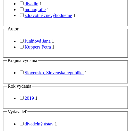
divadlo
1
monografie
1
zdravotné znevýhodnenie
1
Autor
Juráňová Jana
1
Kuppers Petra
1
Krajina vydania
Slovensko, Slovenská republika
1
Rok vydania
2019
1
Vydavateľ
divadelný ústav
1