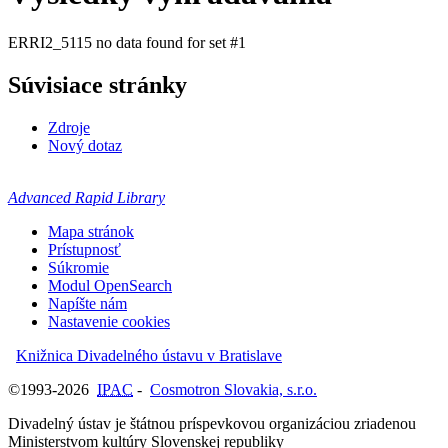
ERRI2_5115 no data found for set #1
Súvisiace stránky
Zdroje
Nový dotaz
Advanced Rapid Library
Mapa stránok
Prístupnosť
Súkromie
Modul OpenSearch
Napíšte nám
Nastavenie cookies
Knižnica Divadelného ústavu v Bratislave
©1993-2026
IPAC
-
Cosmotron Slovakia, s.r.o.
Divadelný ústav je štátnou príspevkovou organizáciou zriadenou
Ministerstvom kultúry Slovenskej republiky