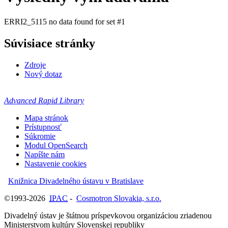
ERRI2_5115 no data found for set #1
Súvisiace stránky
Zdroje
Nový dotaz
Advanced Rapid Library
Mapa stránok
Prístupnosť
Súkromie
Modul OpenSearch
Napíšte nám
Nastavenie cookies
Knižnica Divadelného ústavu v Bratislave
©1993-2026
IPAC
-
Cosmotron Slovakia, s.r.o.
Divadelný ústav je štátnou príspevkovou organizáciou zriadenou
Ministerstvom kultúry Slovenskej republiky