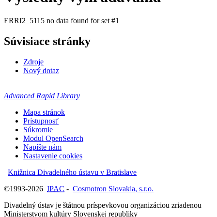
ERRI2_5115 no data found for set #1
Súvisiace stránky
Zdroje
Nový dotaz
Advanced Rapid Library
Mapa stránok
Prístupnosť
Súkromie
Modul OpenSearch
Napíšte nám
Nastavenie cookies
Knižnica Divadelného ústavu v Bratislave
©1993-2026
IPAC
-
Cosmotron Slovakia, s.r.o.
Divadelný ústav je štátnou príspevkovou organizáciou zriadenou
Ministerstvom kultúry Slovenskej republiky