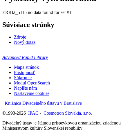
ERRI2_5115 no data found for set #1
Súvisiace stránky
Zdroje
Nový dotaz
Advanced Rapid Library
Mapa stránok
Prístupnosť
Súkromie
Modul OpenSearch
Napíšte nám
Nastavenie cookies
Knižnica Divadelného ústavu v Bratislave
©1993-2026
IPAC
-
Cosmotron Slovakia, s.r.o.
Divadelný ústav je štátnou príspevkovou organizáciou zriadenou
Ministerstvom kultúry Slovenskej republiky