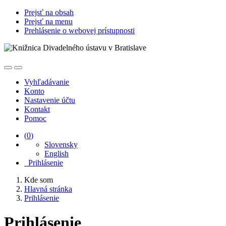
Prejsť na obsah
Prejsť na menu
Prehlásenie o webovej prístupnosti
Vyhľadávanie
Konto
Nastavenie účtu
Kontakt
Pomoc
(
0
)
Slovensky
English
Prihlásenie
Kde som
Hlavná stránka
Prihlásenie
Prihlásenie