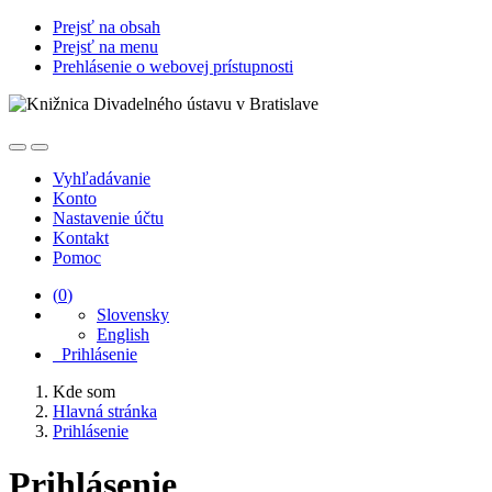
Prejsť na obsah
Prejsť na menu
Prehlásenie o webovej prístupnosti
Vyhľadávanie
Konto
Nastavenie účtu
Kontakt
Pomoc
(
0
)
Slovensky
English
Prihlásenie
Kde som
Hlavná stránka
Prihlásenie
Prihlásenie