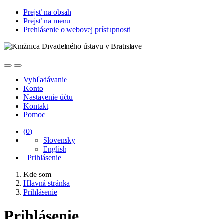
Prejsť na obsah
Prejsť na menu
Prehlásenie o webovej prístupnosti
Vyhľadávanie
Konto
Nastavenie účtu
Kontakt
Pomoc
(
0
)
Slovensky
English
Prihlásenie
Kde som
Hlavná stránka
Prihlásenie
Prihlásenie