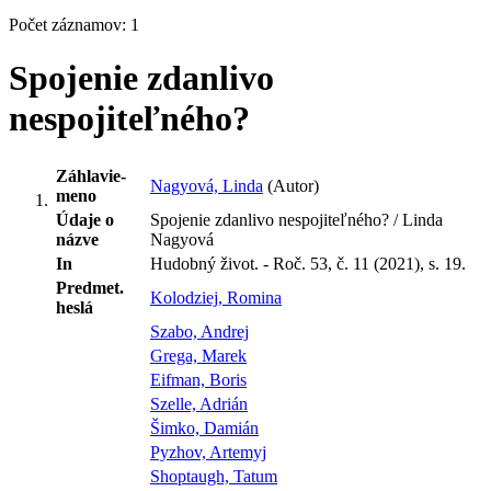
Počet záznamov: 1
Spojenie zdanlivo
nespojiteľného?
Záhlavie-
Nagyová, Linda
(Autor)
meno
Údaje o
Spojenie zdanlivo nespojiteľného? / Linda
názve
Nagyová
In
Hudobný život. - Roč. 53, č. 11 (2021), s. 19.
Predmet.
Kolodziej, Romina
heslá
Szabo, Andrej
Grega, Marek
Eifman, Boris
Szelle, Adrián
Šimko, Damián
Pyzhov, Artemyj
Shoptaugh, Tatum