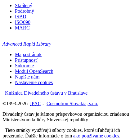
Skrátený
Podrobný
ISBD
ISO690
MARC
Advanced Rapid Library
Mapa stránok
Prístupnosť
Súkromie
Modul OpenSearch
Napíšte nám
Nastavenie cookies
Knižnica Divadelného ústavu v Bratislave
©1993-2026
IPAC
-
Cosmotron Slovakia, s.r.o.
Divadelný ústav je štátnou príspevkovou organizáciou zriadenou
Ministerstvom kultúry Slovenskej republiky
Tieto stránky využívajú súbory cookies, ktoré uľahčujú ich
prezeranie. Ďalšie informácie o tom
ako používame cookies
.