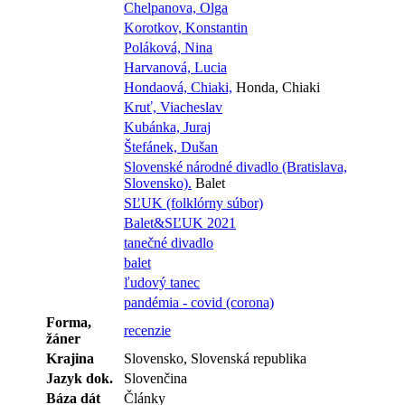
Chelpanova, Olga
Korotkov, Konstantin
Poláková, Nina
Harvanová, Lucia
Hondaová, Chiaki,
Honda, Chiaki
Kruť, Viacheslav
Kubánka, Juraj
Štefánek, Dušan
Slovenské národné divadlo (Bratislava,
Slovensko).
Balet
SĽUK (folklórny súbor)
Balet&SĽUK 2021
tanečné divadlo
balet
ľudový tanec
pandémia - covid (corona)
Forma,
recenzie
žáner
Krajina
Slovensko, Slovenská republika
Jazyk dok.
Slovenčina
Báza dát
Články