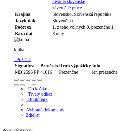
divadlá slovenské
záverečné práce
Krajina
Slovensko, Slovenská republika
Jazyk dok.
Slovenčina
Počet ex.
1, z toho voľných 0, prezenčne 1
Báza dát
Knihy
kniha
Požičať
Signatúra
Prír.číslo
Druh výpožičky
Info
MB 2596 PP
41016
Prezenčne
len prezenčne
Do košíku
Trvalý odkaz
Bookmark
Vybrané dokumenty
Zdieľať
Počet záznamov: 1