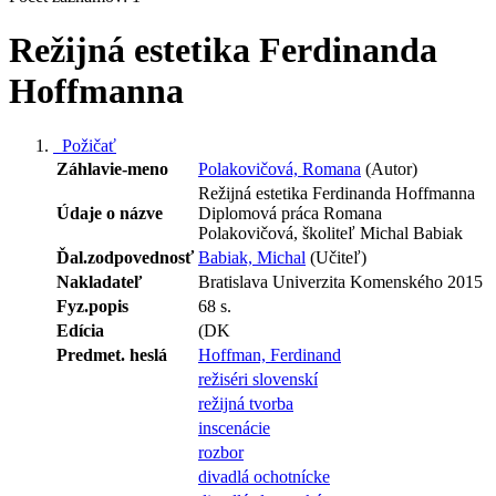
Režijná estetika Ferdinanda
Hoffmanna
Požičať
Záhlavie-meno
Polakovičová, Romana
(Autor)
Režijná estetika Ferdinanda Hoffmanna
Údaje o názve
Diplomová práca Romana
Polakovičová, školiteľ Michal Babiak
Ďal.zodpovednosť
Babiak, Michal
(Učiteľ)
Nakladateľ
Bratislava Univerzita Komenského 2015
Fyz.popis
68 s.
Edícia
(DK
Predmet. heslá
Hoffman, Ferdinand
režiséri slovenskí
režijná tvorba
inscenácie
rozbor
divadlá ochotnícke