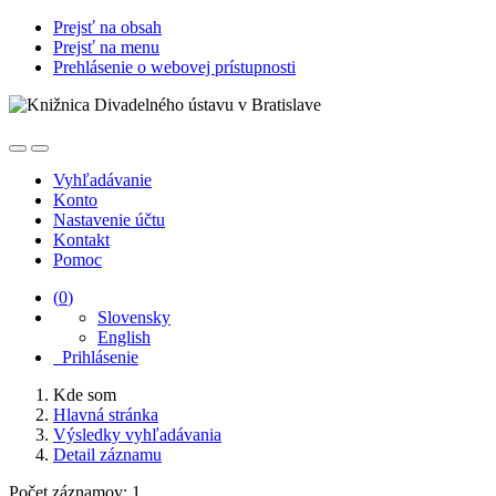
Prejsť na obsah
Prejsť na menu
Prehlásenie o webovej prístupnosti
Vyhľadávanie
Konto
Nastavenie účtu
Kontakt
Pomoc
(
0
)
Slovensky
English
Prihlásenie
Kde som
Hlavná stránka
Výsledky vyhľadávania
Detail záznamu
Počet záznamov: 1