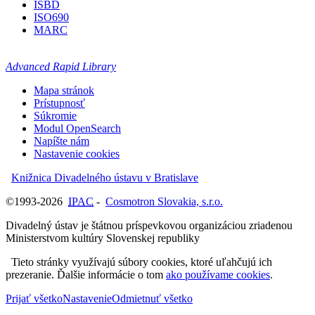
ISBD
ISO690
MARC
Advanced Rapid Library
Mapa stránok
Prístupnosť
Súkromie
Modul OpenSearch
Napíšte nám
Nastavenie cookies
Knižnica Divadelného ústavu v Bratislave
©1993-2026
IPAC
-
Cosmotron Slovakia, s.r.o.
Divadelný ústav je štátnou príspevkovou organizáciou zriadenou
Ministerstvom kultúry Slovenskej republiky
Tieto stránky využívajú súbory cookies, ktoré uľahčujú ich
prezeranie. Ďalšie informácie o tom
ako používame cookies
.
Prijať všetko
Nastavenie
Odmietnuť všetko