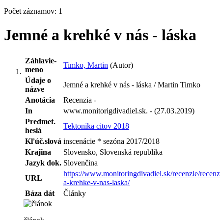
Počet záznamov: 1
Jemné a krehké v nás - láska
Záhlavie-
Timko, Martin
(Autor)
meno
Údaje o
Jemné a krehké v nás - láska / Martin Timko
názve
Anotácia
Recenzia -
In
www.monitorigdivadiel.sk. - (27.03.2019)
Predmet.
Tektonika citov 2018
heslá
Kľúč.slová
inscenácie * sezóna 2017/2018
Krajina
Slovensko, Slovenská republika
Jazyk dok.
Slovenčina
https://www.monitoringdivadiel.sk/recenzie/recenz
URL
a-krehke-v-nas-laska/
Báza dát
Články