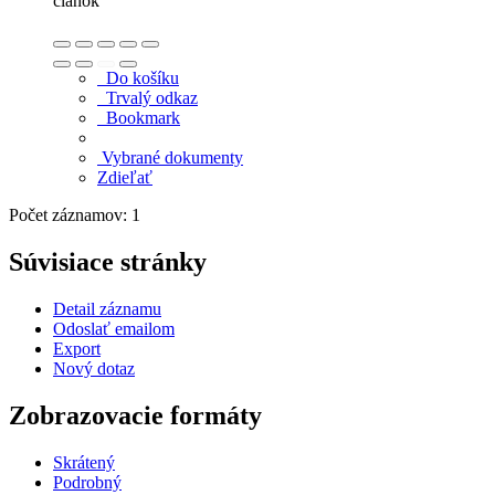
článok
Do košíku
Trvalý odkaz
Bookmark
Vybrané dokumenty
Zdieľať
Počet záznamov: 1
Súvisiace stránky
Detail záznamu
Odoslať emailom
Export
Nový dotaz
Zobrazovacie formáty
Skrátený
Podrobný