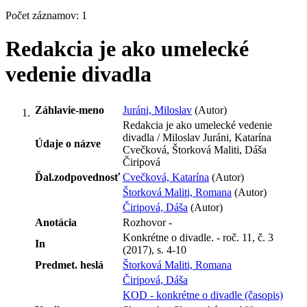
Počet záznamov: 1
Redakcia je ako umelecké
vedenie divadla
Záhlavie-meno
Juráni, Miloslav
(Autor)
Redakcia je ako umelecké vedenie
divadla / Miloslav Juráni, Katarína
Údaje o názve
Cvečková, Štorková Maliti, Dáša
Čiripová
Ďal.zodpovednosť
Cvečková, Katarína
(Autor)
Štorková Maliti, Romana
(Autor)
Čiripová, Dáša
(Autor)
Anotácia
Rozhovor -
Konkrétne o divadle. - roč. 11, č. 3
In
(2017), s. 4-10
Predmet. heslá
Štorková Maliti, Romana
Čiripová, Dáša
KOD - konkrétne o divadle (časopis)