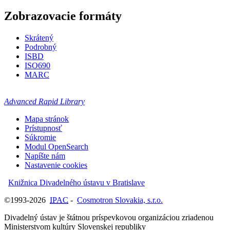
Zobrazovacie formáty
Skrátený
Podrobný
ISBD
ISO690
MARC
Advanced Rapid Library
Mapa stránok
Prístupnosť
Súkromie
Modul OpenSearch
Napíšte nám
Nastavenie cookies
Knižnica Divadelného ústavu v Bratislave
©1993-2026
IPAC
-
Cosmotron Slovakia, s.r.o.
Divadelný ústav je štátnou príspevkovou organizáciou zriadenou
Ministerstvom kultúry Slovenskej republiky