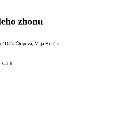
áleho zhonu
u / Dáša Čiripová, Maja Hriešik
 s. 3-8