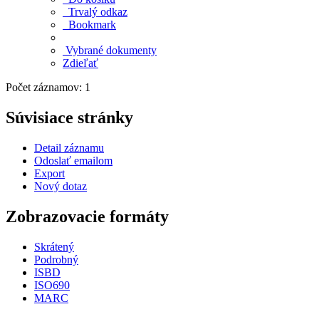
Trvalý odkaz
Bookmark
Vybrané dokumenty
Zdieľať
Počet záznamov: 1
Súvisiace stránky
Detail záznamu
Odoslať emailom
Export
Nový dotaz
Zobrazovacie formáty
Skrátený
Podrobný
ISBD
ISO690
MARC