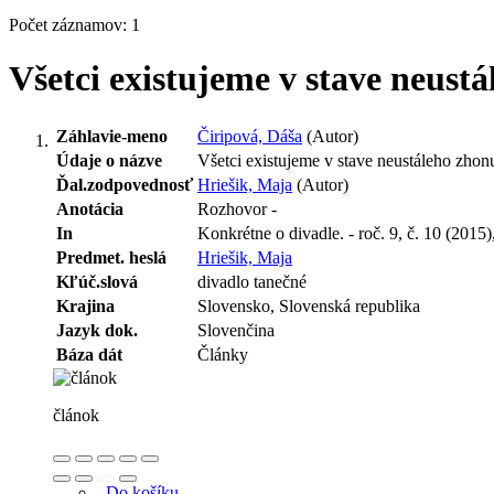
Počet záznamov: 1
Všetci existujeme v stave neust
Záhlavie-meno
Čiripová, Dáša
(Autor)
Údaje o názve
Všetci existujeme v stave neustáleho zhon
Ďal.zodpovednosť
Hriešik, Maja
(Autor)
Anotácia
Rozhovor -
In
Konkrétne o divadle. - roč. 9, č. 10 (2015),
Predmet. heslá
Hriešik, Maja
Kľúč.slová
divadlo tanečné
Krajina
Slovensko, Slovenská republika
Jazyk dok.
Slovenčina
Báza dát
Články
článok
Do košíku