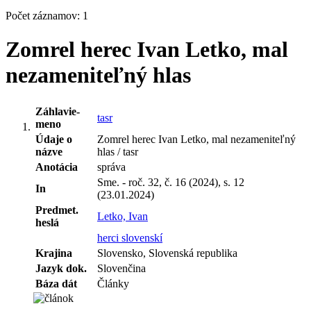
Počet záznamov: 1
Zomrel herec Ivan Letko, mal
nezameniteľný hlas
Záhlavie-
tasr
meno
Údaje o
Zomrel herec Ivan Letko, mal nezameniteľný
názve
hlas / tasr
Anotácia
správa
Sme. - roč. 32, č. 16 (2024), s. 12
In
(23.01.2024)
Predmet.
Letko, Ivan
heslá
herci slovenskí
Krajina
Slovensko, Slovenská republika
Jazyk dok.
Slovenčina
Báza dát
Články