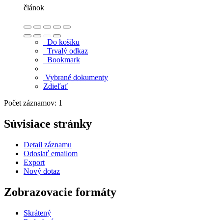
článok
Do košíku
Trvalý odkaz
Bookmark
Vybrané dokumenty
Zdieľať
Počet záznamov: 1
Súvisiace stránky
Detail záznamu
Odoslať emailom
Export
Nový dotaz
Zobrazovacie formáty
Skrátený