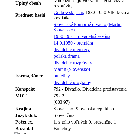
Milé deti! / ujo Horváth -- Pesničky z
Úplný obsah
rozprávky
Grabowski, Jan,
1882-1950 Vlk, koza a
Predmet. heslá
kozliatka
Slovenské komorné divadlo (Martin,
Slovensko)
1950-1951 - divadelná sezóna
14.9.1950 - premiéra
divadelné premiéry
poľská dráma
divadelné rozprávky
Martin (Slovensko)
Forma, žáner
bulletiny
divadelné programy
Konspekt
792 - Divadlo. Divadelné predstavenia
MDT
792.2
(083.97)
Krajina
Slovensko, Slovenská republika
Jazyk dok.
Slovenčina
Počet ex.
1, z toho voľných 0, prezenčne 1
Báza dát
Bulletiny