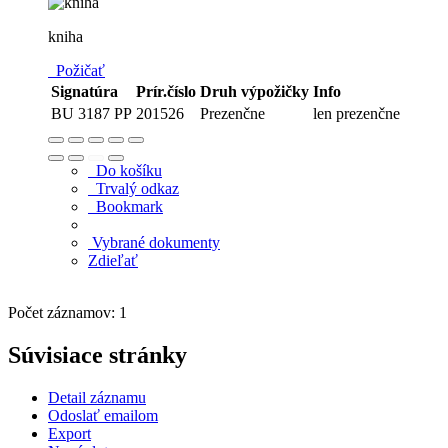
kniha
Požičať
Signatúra
Prír.číslo
Druh výpožičky
Info
BU 3187 PP
201526
Prezenčne
len prezenčne
Do košíku
Trvalý odkaz
Bookmark
Vybrané dokumenty
Zdieľať
Počet záznamov: 1
Súvisiace stránky
Detail záznamu
Odoslať emailom
Export