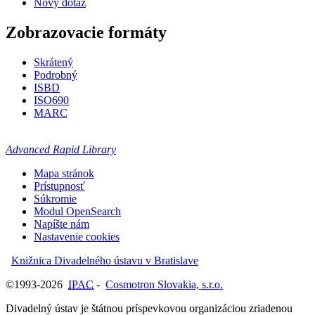
Nový dotaz
Zobrazovacie formáty
Skrátený
Podrobný
ISBD
ISO690
MARC
Advanced Rapid Library
Mapa stránok
Prístupnosť
Súkromie
Modul OpenSearch
Napíšte nám
Nastavenie cookies
Knižnica Divadelného ústavu v Bratislave
©1993-2026
IPAC
-
Cosmotron Slovakia, s.r.o.
Divadelný ústav je štátnou príspevkovou organizáciou zriadenou