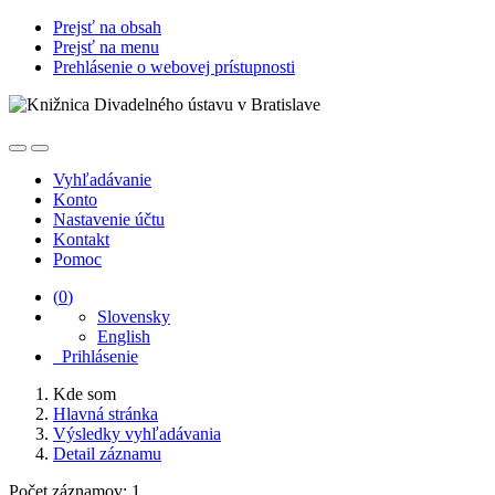
Prejsť na obsah
Prejsť na menu
Prehlásenie o webovej prístupnosti
Vyhľadávanie
Konto
Nastavenie účtu
Kontakt
Pomoc
(
0
)
Slovensky
English
Prihlásenie
Kde som
Hlavná stránka
Výsledky vyhľadávania
Detail záznamu
Počet záznamov: 1