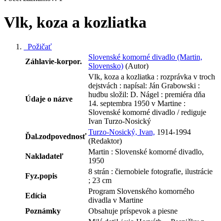
Vlk, koza a kozliatka
Požičať
Slovenské komorné divadlo (Martin,
Záhlavie-korpor.
Slovensko)
(Autor)
Vlk, koza a kozliatka : rozprávka v troch
dejstvách : napísal: Ján Grabowski :
hudbu složil: D. Nágel : premiéra dňa
Údaje o názve
14. septembra 1950 v Martine :
Slovenské komorné divadlo / rediguje
Ivan Turzo-Nosický
Turzo-Nosický, Ivan,
1914-1994
Ďal.zodpovednosť
(Redaktor)
Martin : Slovenské komorné divadlo,
Nakladateľ
1950
8 strán : čiernobiele fotografie, ilustrácie
Fyz.popis
; 23 cm
Program Slovenského komorného
Edícia
divadla v Martine
Poznámky
Obsahuje príspevok a piesne