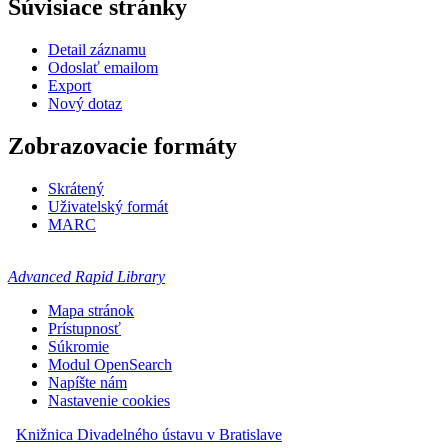
Súvisiace stránky
Detail záznamu
Odoslať emailom
Export
Nový dotaz
Zobrazovacie formáty
Skrátený
Uživatelský formát
MARC
Advanced Rapid Library
Mapa stránok
Prístupnosť
Súkromie
Modul OpenSearch
Napíšte nám
Nastavenie cookies
Knižnica Divadelného ústavu v Bratislave