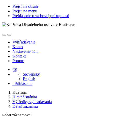
Prejsť na obsah
Prejsť na menu
Prehlásenie o webovej prístupnosti
Vyhľadávanie
Konto
Nastavenie účtu
Kontakt
Pomoc
(
0
)
Slovensky
English
Prihlásenie
Kde som
Hlavná stránka
Výsledky vyhľadávania
Detail záznamu
Počet záznamov: 1