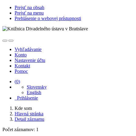
Prejsť na obsah
Prejsť na menu
Prehlásenie o webovej prístupnosti
Vyhľadávanie
Konto
Nastavenie účtu
Kontakt
Pomoc
(
0
)
Slovensky
English
Prihlásenie
Kde som
Hlavná stránka
Detail záznamu
Počet záznamov: 1