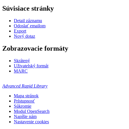
Súvisiace stránky
Detail záznamu
Odoslať emailom
Export
Nový dotaz
Zobrazovacie formáty
Skrátený
Uživatelský formát
MARC
Advanced Rapid Library
Mapa stránok
Prístupnosť
Súkromie
Modul OpenSearch
Napíšte nám
Nastavenie cookies