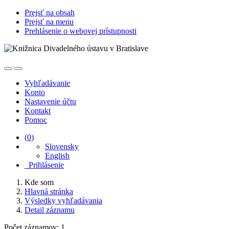
Prejsť na obsah
Prejsť na menu
Prehlásenie o webovej prístupnosti
Vyhľadávanie
Konto
Nastavenie účtu
Kontakt
Pomoc
(
0
)
Slovensky
English
Prihlásenie
Kde som
Hlavná stránka
Výsledky vyhľadávania
Detail záznamu
Počet záznamov: 1