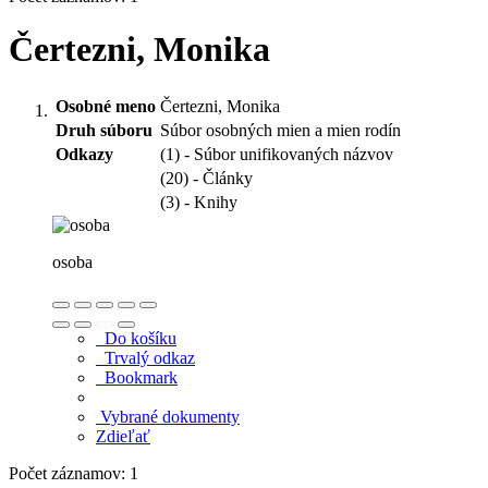
Čertezni, Monika
Osobné meno
Čertezni, Monika
Druh súboru
Súbor osobných mien a mien rodín
Odkazy
(1) - Súbor unifikovaných názvov
(20) - Články
(3) - Knihy
osoba
Do košíku
Trvalý odkaz
Bookmark
Vybrané dokumenty
Zdieľať
Počet záznamov: 1