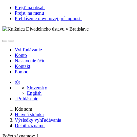
Prejsť na obsah
Prejsť na menu
Prehlásenie o webovej prístupnosti
Vyhľadávanie
Konto
Nastavenie účtu
Kontakt
Pomoc
(
0
)
Slovensky
English
Prihlásenie
Kde som
Hlavná stránka
Výsledky vyhľadávania
Detail záznamu
Počet záznamov: 1