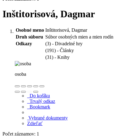
Inštitorisová, Dagmar
Osobné meno
Inštitorisová, Dagmar
Druh súboru
Súbor osobných mien a mien rodín
Odkazy
(3) - Divadelné hry
(191) - Články
(31) - Knihy
osoba
Do košíku
Trvalý odkaz
Bookmark
Vybrané dokumenty
Zdieľať
Počet záznamov: 1