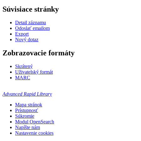
Súvisiace stránky
Detail záznamu
Odoslať emailom
Export
Nový dotaz
Zobrazovacie formáty
Skrátený
Uživatelský formát
MARC
Advanced Rapid Library
Mapa stránok
Prístupnosť
Súkromie
Modul OpenSearch
Napíšte nám
Nastavenie cookies