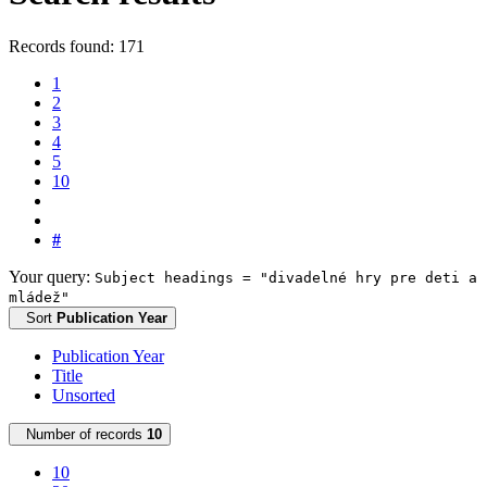
Records found: 171
1
2
3
4
5
10
#
Your query:
Subject headings = "divadelné hry pre deti a
mládež"
Sort
Publication Year
Publication Year
Title
Unsorted
Number of records
10
10