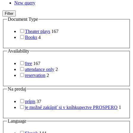
New query
Filter
Document Type
Theater plays
167
Books
4
Availability
free
167
attendance only
2
reservation
2
Na predaj
prípis
37
je možné zakúpiť si v kníhkupectve PROSPERO
1
Language