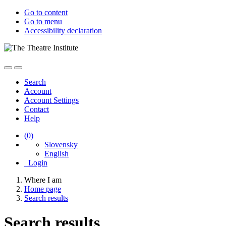
Go to content
Go to menu
Accessibility declaration
Search
Account
Account Settings
Contact
Help
(
0
)
Slovensky
English
Login
Where I am
Home page
Search results
Search results