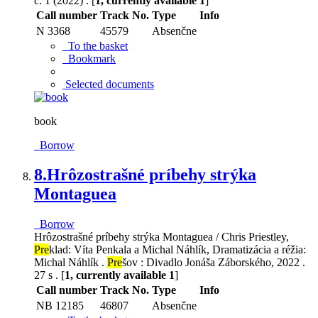
č. 1 (2022) . [
1, currently available 1
]
Call number
Track No.
Type
Info
N 3368
45579
Absenčne
To the basket
Bookmark
Selected documents
book
Borrow
8.
Hrôzostrašné príbehy strýka
Montaguea
Borrow
Hrôzostrašné príbehy strýka Montaguea / Chris Priestley,
Pre
klad: Víta Penkala a Michal Náhlík, Dramatizácia a réžia:
Michal Náhlík .
Pre
šov : Divadlo Jonáša Záborského, 2022 .
27 s . [
1, currently available 1
]
Call number
Track No.
Type
Info
NB 12185
46807
Absenčne