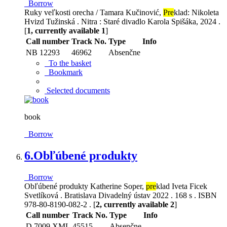
Borrow
Ruky veľkosti orecha / Tamara Kučinović,
Pre
klad: Nikoleta
Hvizd Tužinská . Nitra : Staré divadlo Karola Spišáka, 2024 .
[
1, currently available 1
]
Call number
Track No.
Type
Info
NB 12293
46962
Absenčne
To the basket
Bookmark
Selected documents
book
Borrow
6.
Obľúbené produkty
Borrow
Obľúbené produkty Katherine Soper,
pre
klad Iveta Ficek
Svetlíková . Bratislava Divadelný ústav 2022 . 168 s . ISBN
978-80-8190-082-2 . [
2, currently available 2
]
Call number
Track No.
Type
Info
D 7009 XML
45515
Absenčne