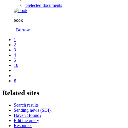
Selected documents
book
Borrow
1
2
3
4
5
10
#
Related sites
Search results
Sending news (SDI).
Haven't found?
Edit the query
Resources