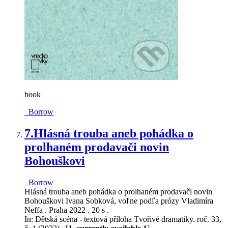
book
Borrow
7.
Hlásná trouba aneb pohádka o
prolhaném prodavači novin
Bohouškovi
Borrow
Hlásná trouba aneb pohádka o prolhaném prodavači novin
Bohouškovi Ivana Sobková, voľne podľa prózy Vladimíra
Neffa . Praha 2022 . 20 s .
In: Dětská scéna - textová příloha Tvořivé dramatiky. roč. 33,