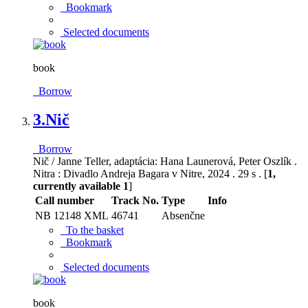
Bookmark
Selected documents
book
Borrow
3.
Nič
Borrow
Nič / Janne Teller, adaptácia: Hana Launerová, Peter Oszlík .
Nitra : Divadlo Andreja Bagara v Nitre, 2024 . 29 s . [
1,
currently available 1
]
Call number
Track No.
Type
Info
NB 12148 XML
46741
Absenčne
To the basket
Bookmark
Selected documents
book