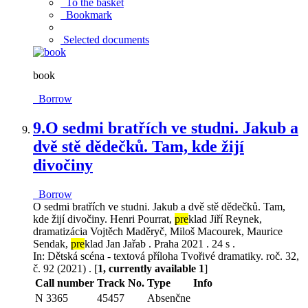
To the basket
Bookmark
Selected documents
book
Borrow
9.
O sedmi bratřích ve studni. Jakub a
dvě stě dědečků. Tam, kde žijí
divočiny
Borrow
O sedmi bratřích ve studni. Jakub a dvě stě dědečků. Tam,
kde žijí divočiny. Henri Pourrat,
pre
klad Jiří Reynek,
dramatizácia Vojtěch Maděryč, Miloš Macourek, Maurice
Sendak,
pre
klad Jan Jařab . Praha 2021 . 24 s .
In: Dětská scéna - textová příloha Tvořivé dramatiky. roč. 32,
č. 92 (2021) . [
1, currently available 1
]
Call number
Track No.
Type
Info
N 3365
45457
Absenčne