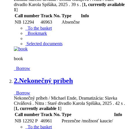
divadlo Karola Spišáka, 2025 . 39 s . [
1, currently available
1
]
Call number
Track No.
Type
Info
NB 12294
46963
Absenčne
To the basket
Bookmark
Selected documents
book
Borrow
2.
Nekonečný príbeh
Borrow
Nekonečný príbeh / Michael Ende, Dramatizácia: Slavka
Civáňová . Nitra : Staré divadlo Karola Spišáka, 2025 . 42 s .
[
1, currently available 1
]
Call number
Track No.
Type
Info
NB 12292 P
46961
Prezenčne /možnosť kaucie/
To the basket