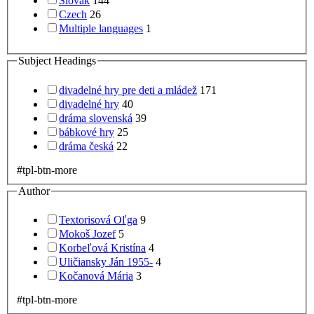
Slovak
144
Czech
26
Multiple languages
1
Subject Headings
divadelné hry pre deti a mládež
171
divadelné hry
40
dráma slovenská
39
bábkové hry
25
dráma česká
22
#tpl-btn-more
Author
Textorisová Oľga
9
Mokoš Jozef
5
Korbeľová Kristína
4
Uličiansky Ján 1955-
4
Kočanová Mária
3
#tpl-btn-more