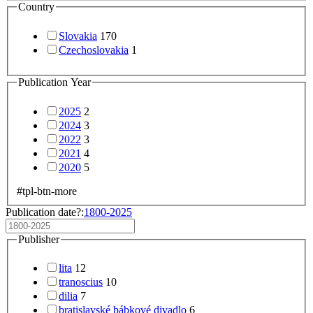
Country
Slovakia
170
Czechoslovakia
1
Publication Year
2025
2
2024
3
2022
3
2021
4
2020
5
#tpl-btn-more
Publication date?:
1800-2025
Publisher
lita
12
tranoscius
10
dilia
7
bratislavské bábkové divadlo
6