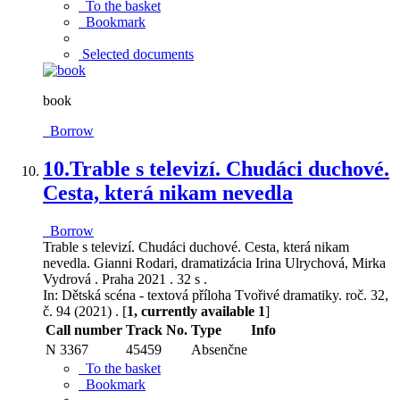
To the basket
Bookmark
Selected documents
book
Borrow
10.
Trable s televizí. Chudáci duchové.
Cesta, která nikam nevedla
Borrow
Trable s televizí. Chudáci duchové. Cesta, která nikam
nevedla. Gianni Rodari, dramatizácia Irina Ulrychová, Mirka
Vydrová . Praha 2021 . 32 s .
In: Dětská scéna - textová příloha Tvořivé dramatiky. roč. 32,
č. 94 (2021) . [
1, currently available 1
]
Call number
Track No.
Type
Info
N 3367
45459
Absenčne
To the basket
Bookmark