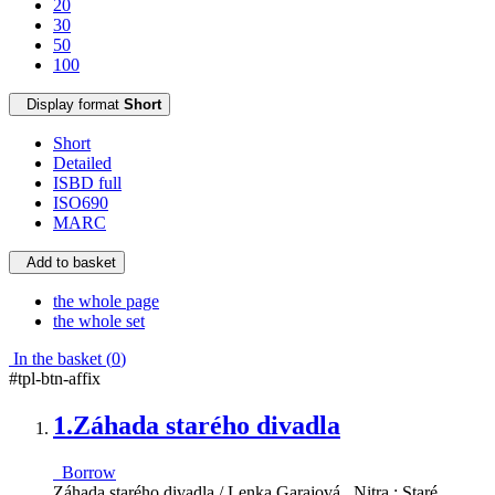
20
30
50
100
Display format
Short
Short
Detailed
ISBD full
ISO690
MARC
Add to basket
the whole page
the whole set
In the basket (
0
)
#tpl-btn-affix
1.
Záhada starého divadla
Borrow
Záhada starého divadla / Lenka Garajová . Nitra : Staré