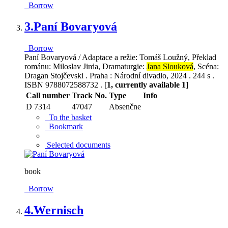
Borrow
3.
Paní Bovaryová
Borrow
Paní Bovaryová / Adaptace a režie: Tomáš Loužný, Překlad
románu: Miloslav Jirda, Dramaturgie:
Jana Slouková
, Scéna:
Dragan Stojčevski . Praha : Národní divadlo, 2024 . 244 s .
ISBN 9788072588732 . [
1, currently available 1
]
Call number
Track No.
Type
Info
D 7314
47047
Absenčne
To the basket
Bookmark
Selected documents
book
Borrow
4.
Wernisch