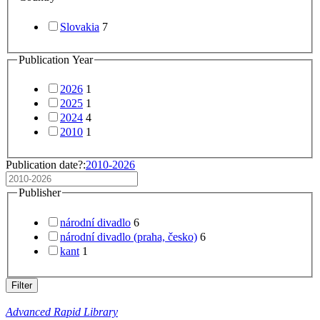
Slovakia
7
Publication Year
2026
1
2025
1
2024
4
2010
1
Publication date?:
2010-2026
Publisher
národní divadlo
6
národní divadlo (praha, česko)
6
kant
1
Filter
Advanced Rapid Library