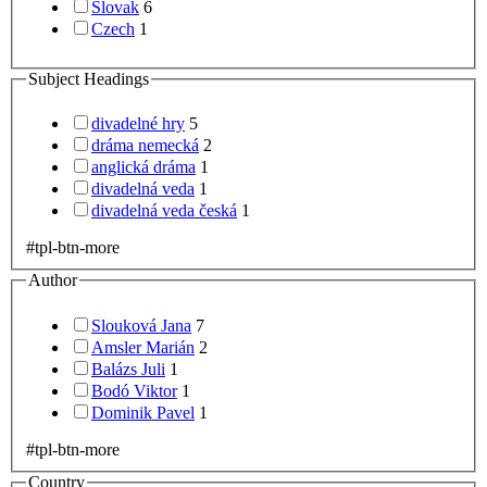
Slovak
6
Czech
1
Subject Headings
divadelné hry
5
dráma nemecká
2
anglická dráma
1
divadelná veda
1
divadelná veda česká
1
#tpl-btn-more
Author
Slouková Jana
7
Amsler Marián
2
Balázs Juli
1
Bodó Viktor
1
Dominik Pavel
1
#tpl-btn-more
Country