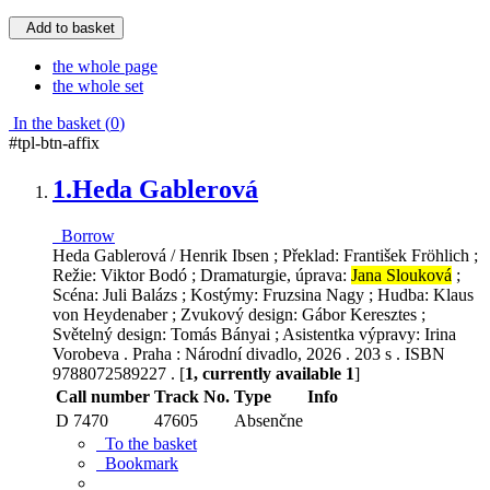
Add to basket
the whole page
the whole set
In the basket (
0
)
#tpl-btn-affix
1.
Heda Gablerová
Borrow
Heda Gablerová / Henrik Ibsen ; Překlad: František Fröhlich ;
Režie: Viktor Bodó ; Dramaturgie, úprava:
Jana Slouková
;
Scéna: Juli Balázs ; Kostýmy: Fruzsina Nagy ; Hudba: Klaus
von Heydenaber ; Zvukový design: Gábor Keresztes ;
Světelný design: Tomás Bányai ; Asistentka výpravy: Irina
Vorobeva . Praha : Národní divadlo, 2026 . 203 s . ISBN
9788072589227 . [
1, currently available 1
]
Call number
Track No.
Type
Info
D 7470
47605
Absenčne
To the basket
Bookmark