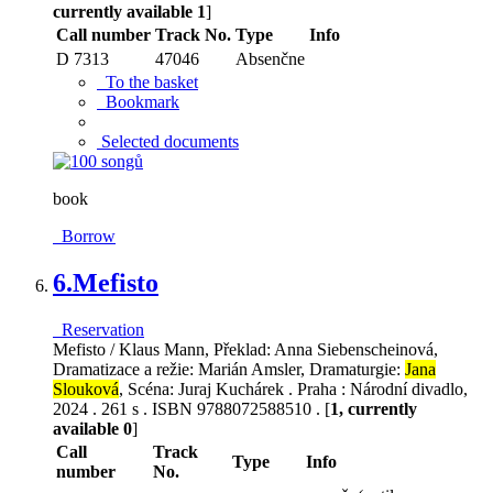
currently available 1
]
Call number
Track No.
Type
Info
D 7313
47046
Absenčne
To the basket
Bookmark
Selected documents
book
Borrow
6.
Mefisto
Reservation
Mefisto / Klaus Mann, Překlad: Anna Siebenscheinová,
Dramatizace a režie: Marián Amsler, Dramaturgie:
Jana
Slouková
, Scéna: Juraj Kuchárek . Praha : Národní divadlo,
2024 . 261 s . ISBN 9788072588510 . [
1, currently
available 0
]
Call
Track
Type
Info
number
No.