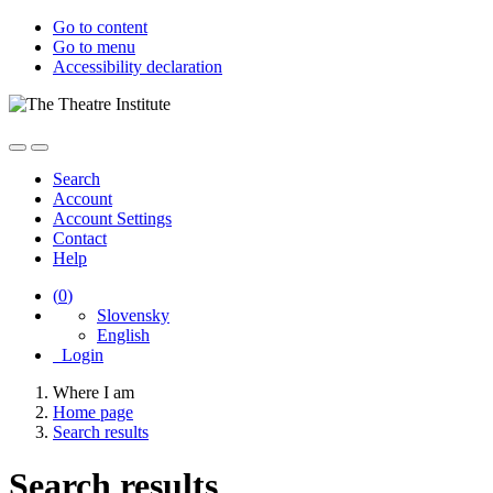
Go to content
Go to menu
Accessibility declaration
Search
Account
Account Settings
Contact
Help
(
0
)
Slovensky
English
Login
Where I am
Home page
Search results
Search results