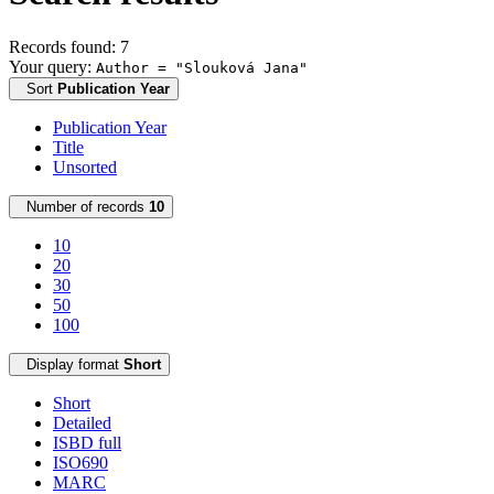
Records found: 7
Your query:
Author = "Slouková Jana"
Sort
Publication Year
Publication Year
Title
Unsorted
Number of records
10
10
20
30
50
100
Display format
Short
Short
Detailed
ISBD full
ISO690
MARC