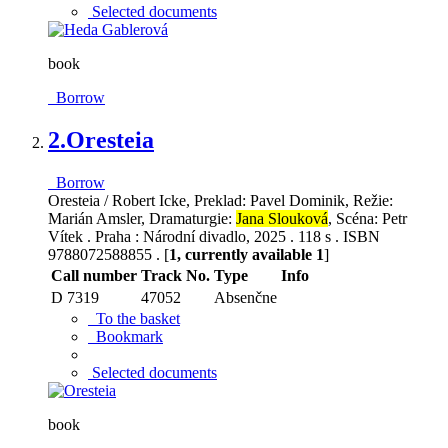
Selected documents
book
Borrow
2.
Oresteia
Borrow
Oresteia / Robert Icke, Preklad: Pavel Dominik, Režie:
Marián Amsler, Dramaturgie:
Jana Slouková
, Scéna: Petr
Vítek . Praha : Národní divadlo, 2025 . 118 s . ISBN
9788072588855 . [
1, currently available 1
]
Call number
Track No.
Type
Info
D 7319
47052
Absenčne
To the basket
Bookmark
Selected documents
book