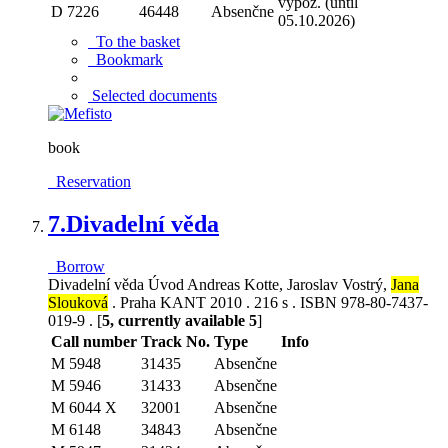
vypož. (until
D 7226
46448
Absenčne
05.10.2026)
To the basket
Bookmark
Selected documents
book
Reservation
7.
Divadelní věda
Borrow
Divadelní věda Úvod Andreas Kotte, Jaroslav Vostrý,
Jana
Slouková
. Praha KANT 2010 . 216 s . ISBN 978-80-7437-
019-9 . [
5, currently available 5
]
Call number
Track No.
Type
Info
M 5948
31435
Absenčne
M 5946
31433
Absenčne
M 6044 X
32001
Absenčne
M 6148
34843
Absenčne