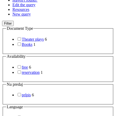
Haven't found?
Edit the query
Resources
New query
Filter
Document Type
Theater plays
6
Books
1
Availability
free
6
reservation
1
Na predaj
prípis
6
Language