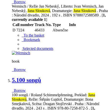
Borrow
Wernisch / Režie Jan Nebeský, Libreto: Ivan Wernisch, Jan
Nebeský,
Jana Slouková
, Dramaturgie:
Jana Slouková
. Praha
: Národní divadlo, 2024 . 192 s . ISBN 9788072588589 . [
1,
currently available 1
]
Call number
Track No.
Type
Info
D 7224
46433
Absenčne
To the basket
Bookmark
Selected documents
book
Borrow
5.
100 songů
Borrow
100 songů / Roland Schimmelpfenning, Preklad:
Jana
Slouková
, Režie: Štěpán Gajdoš, Dramaturgie: Ilona
Smejkalová, Scéna: Dragan Stojčevski . Praha : Národní
divadlo, 2024 . 243 s . ISBN 978-80-7258-872-5 . [
1,