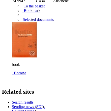
M 5947
31434
Absenčne
To the basket
Bookmark
Selected documents
book
Borrow
Related sites
Search results
Sending news (SDI).